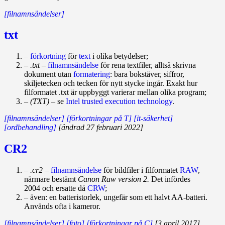
[filnamnsändelser]
txt
–
förkortning
för
text
i olika betydelser;
–
.txt
–
filnamnsändelse
för rena textfiler, alltså skrivna
dokument utan
formatering
: bara bokstäver, siffror,
skiljetecken och tecken för nytt stycke ingår. Exakt hur
filformatet .txt är uppbyggt varierar mellan olika program;
–
(TXT)
– se
Intel trusted execution technology
.
[filnamnsändelser]
[förkortningar på T]
[it-säkerhet]
[ordbehandling]
[ändrad 27 februari 2022]
CR2
–
.cr2
–
filnamnsändelse
för bildfiler i filformatet
RAW
,
närmare bestämt
Canon Raw version 2.
Det infördes
2004 och ersatte då
CRW
;
– även: en batteristorlek, ungefär som ett halvt AA‑batteri.
Används ofta i kameror.
[filnamnsändelser]
[foto]
[förkortningar på C]
[3 april 2017]