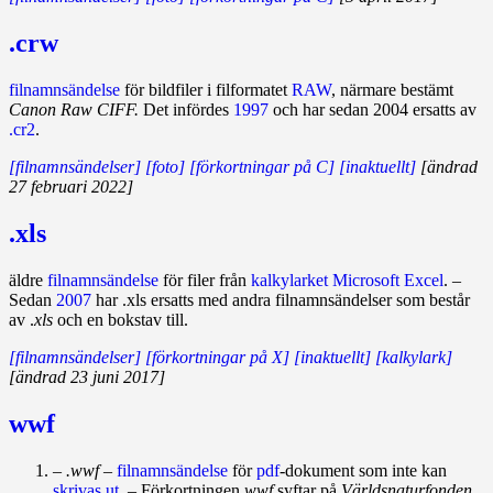
.crw
filnamnsändelse
för bildfiler i filformatet
RAW
, närmare bestämt
Canon Raw CIFF.
Det infördes
1997
och har sedan 2004 ersatts av
.cr2
.
[filnamnsändelser]
[foto]
[förkortningar på C]
[inaktuellt]
[ändrad
27 februari 2022]
.xls
äldre
filnamnsändelse
för filer från
kalkylarket
Microsoft Excel
. –
Sedan
2007
har .xls ersatts med andra filnamnsändelser som består
av .
xls
och en bokstav till.
[filnamnsändelser]
[förkortningar på X]
[inaktuellt]
[kalkylark]
[ändrad 23 juni 2017]
wwf
–
.wwf
–
filnamnsändelse
för
pdf
-dokument som inte kan
skrivas ut
. – Förkortningen
wwf
syftar på
Världsnaturfonden