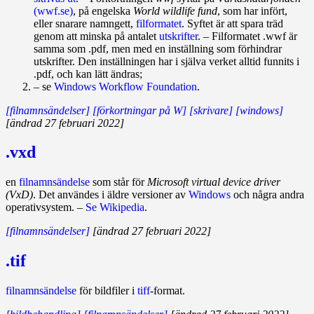
(wwf.se)
, på engelska
World wildlife fund
, som har infört,
eller snarare namngett,
filformatet
. Syftet är att spara träd
genom att minska på antalet
utskrifter
. – Filformatet .wwf är
samma som .pdf, men med en inställning som förhindrar
utskrifter. Den inställningen har i själva verket alltid funnits i
.pdf, och kan lätt ändras;
– se
Windows Workflow Foundation
.
[filnamnsändelser]
[förkortningar på W]
[skrivare]
[windows]
[ändrad 27 februari 2022]
.vxd
en
filnamnsändelse
som står för
Microsoft virtual device driver
(VxD)
. Det användes i äldre versioner av
Windows
och några andra
operativsystem. –
Se Wikipedia
.
[filnamnsändelser]
[ändrad 27 februari 2022]
.tif
filnamnsändelse
för bildfiler i
tiff
-format.