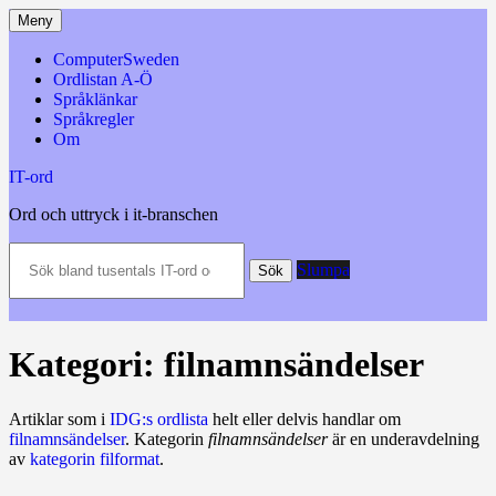
Hoppa
Meny
till
innehåll
ComputerSweden
Ordlistan A-Ö
Språklänkar
Språkregler
Om
IT-ord
Ord och uttryck i it-branschen
Sök
Slumpa
bland
Sök
tusentals
IT-
ord
och
Kategori:
filnamnsändelser
datatermer
m.m.
Artiklar som i
IDG:s ordlista
helt eller delvis handlar om
filnamnsändelser
. Kategorin
filnamnsändelser
är en underavdelning
av
kategorin filformat
.