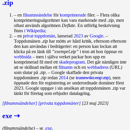
.zip
– en
filnamnsändelse
för
komprimerade
filer. – Flera olika
komprimeringsalgoritmer kan vara markerade med
.zip
, men
oftast används algoritmen
Deflate
. En utförlig beskrivning
finns
i Wikipedia
;
– en
privat toppdomän
, lanserad
2023
av
Google
. –
Toppdomänen
.zip
har mötts av hård kritik, eftersom eftersom
den kan användas i bedrägerier: en person kan lockas att
klicka på en länk till
”exempel.zip”
i tron att hon öppnar en
webbsida
– men i själva verket packar hon upp en
komprimerad fil med ett
skadeprogram
. Det går nämligen inte
att se skillnad mellan ett
filnamn
och en
webbadress
(URL)
som slutar på
.zip
. – Google skaffade den privata
toppdomänen
.zip
redan
2014
(se
icannwiki.org/.zip
), men
öppnade den för registrering av underordnade domäner först
2023. Google uppgav i sin ansökan att toppdomänen .zip var
tänkt för företag som erbjuder datalagring.
[filnamnsändelser]
[privata toppdomäner]
[23 maj 2023]
exe ⇢
(filnamnsändelse)
– se
.exe
.