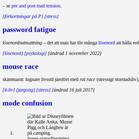
– se
pre and post mail tension
.
[förkortningar på P]
[stress]
password fatigue
lösenordsutmattning
– det att man har för många
lösenord
att hålla re
[lösenord]
[psykologi]
[ändrad 1 november 2022]
mouse race
skämtsamt: lugnare livsstil jämfört med
rat race
(stressigt storstadsliv)
[it-liv]
[jargong]
[stress]
[ändrad 16 juli 2017]
mode confusion
Ingen statusförvirring