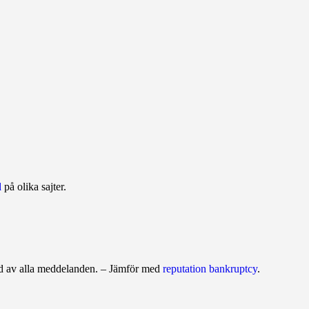
d
på olika sajter.
ad av alla meddelanden. – Jäm­för med
reputation bankruptcy
.