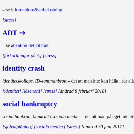
– se
informationsöverbelastning
.
[stress]
ADT ⇢
– se
attention deficit trait
.
[förkortningar på A]
[stress]
identity crash
identitetskollaps, ID-sammanbrott
– det att man inte kan hålla i sär a
[identitet]
[lösenord]
[stress]
[ändrad 8 februari 2018]
social bankruptcy
social bankrutt, bankrutt i sociala medier
– det att man på eget initiat
[självutplåning]
[sociala medier]
[stress]
[ändrad 30 juni 2017]