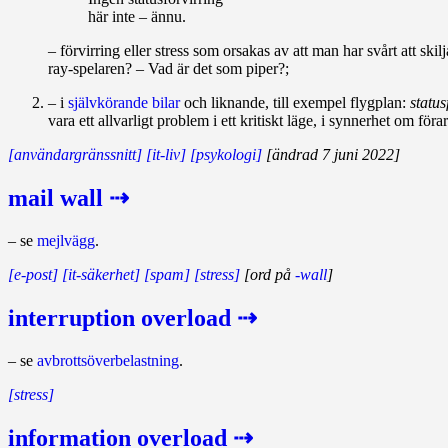
här inte – ännu.
– förvirring eller stress som orsakas av att man har svårt att sk
ray‑spelaren? – Vad är det som piper?;
– i
självkörande bilar
och liknande, till exempel flygplan:
status
vara ett allvarligt problem i ett kritiskt läge, i synnerhet om föra
[användargränssnitt]
[it-liv]
[psykologi]
[ändrad 7 juni 2022]
mail wall ⇢
– se
mejlvägg
.
[e-post]
[it-säkerhet]
[spam]
[stress]
[ord på
-wall
]
interruption overload ⇢
– se
avbrottsöverbelastning
.
[stress]
information overload ⇢