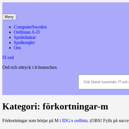
Hoppa
till
innehåll
Meny
ComputerSweden
Ordlistan A-Ö
Språklänkar
Språkregler
Om
IT-ord
Ord och uttryck i it-branschen
Sök
bland
tusentals
IT-
ord
och
Kategori:
förkortningar-m
datatermer
m.m.
Förkortningar som börjar på M i
IDG:s ordlista
. (OBS! Fylls på succe