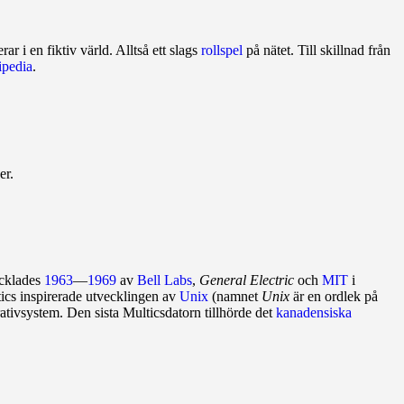
r i en fiktiv värld. Alltså ett slags
rollspel
på nätet. Till skillnad från
ipedia
.
er.
ecklades
1963
—
1969
av
Bell Labs
,
General Electric
och
MIT
i
tics inspirerade utvecklingen av
Unix
(namnet
Unix
är en ordlek på
ativsystem. Den sista Multicsdatorn tillhörde det
kanadensiska