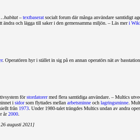
 …
habitat
–
textbas­erat
socialt forum där många använd­are samtidigt agera
att ändra och lägga till saker i den gemen­samma miljön. – Läs mer
i Wik
er
. Operatören hyr i stället in sig på en annan operatörs nät av bas­station
ativsystem för
stor­datorer
med flera samtidiga användare. – Multics utv
minnet i
sidor
som flyttades mellan
arbetsminne
och
lagringsminne
. Mul
iellt från
1973
. Under 1980‑talet trängdes Multics undan av andra oper
er år
2000
.
26 augusti 2021]