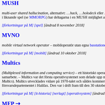
MUSH
multi-user shared hallucination
, alternativt: …
hack
, …
holodeck
eller
i liknande spel (se
MMORPG
) har deltag­arna i en MUSH möjlig­het 
[förkortningar på M]
[spel]
[ändrad 8 november 2018]
MVNO
mobile virtual network operator
– mobiloperatör utan egna
bas­station
[förkortningar på M]
[mobilt]
[ändrad 10 oktober 2018]
Multics
(Multiplexed information and computing service)
– ett historiskt oper
samarbete. – Multics var det första operativsystemet som delade upp 
Multics
). Multics utvecklades vidare på 1970‑talet och såldes kommers
försvarsdepartementet i Halifax. Den var i drift fram till den 30 oktob
[förkortningar på M]
[it-historia]
[nerlagt]
[operativsystem]
[ändrad 
MFP ⇢