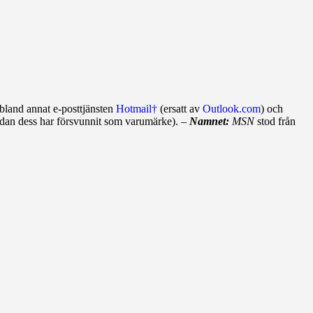
bland annat e‑post­tjänsten
Hotmail†
(ersatt av
Outlook.com
) och
an dess har försvunnit som varu­märke). –
Namnet:
MSN
stod från