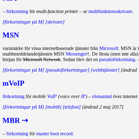
–
förkortning
för
multi-function printer
– se
multifunktionsskrivare
.
[förkortningar på M]
[skrivare]
MSN
varumärke för vissa internetbaserade tjänster från
Microsoft
. MSN är i
snabbmeddelande­tjänsten MSN
Messenger
†. De flesta (men inte alla
början för
Micro­­soft Network
. Sedan blev det en
pseudo­­för­­kort­­ning
.
[förkortningar på M]
[pseudoförkortningar]
[webbtjänster]
[ändrad 1
mVoIP
förkortning
för
mobile
VoIP
(voice over
IP
)
–
röstsamtal
över internet
[förkortningar på M]
[mobilt]
[telefoni]
[ändrad 2 maj 2017]
MBR ⇢
–
förkortning
för
master boot record
.