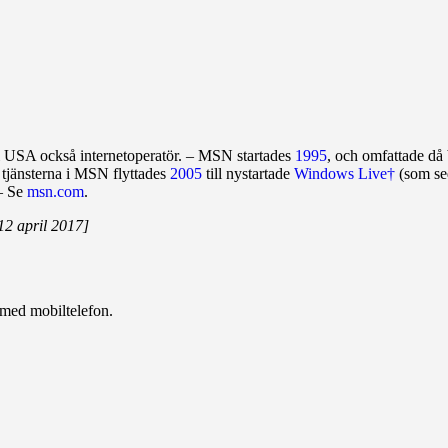
 USA också internet­operatör. – MSN startades
1995
, och omfattade då 
) tjänsterna i MSN flyttades
2005
till ny­­startade
Windows Live†
(som sed
 – Se
msn.com
.
2 april 2017]
 med mobiltelefon.