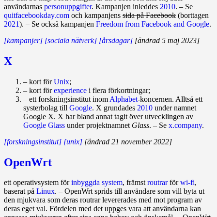
användarnas
personuppgifter
. Kampanjen inleddes
2010
. – Se
quitfacebookday.com
och kampanjens
sida på Facebook
(borttagen
2021
). – Se också kampanjen
Freedom from Facebook and Google
.
[kampanjer]
[sociala nätverk]
[årsdagar]
[ändrad 5 maj 2023]
X
– kort för
Unix
;
– kort för
experience
i flera förkortningar;
– ett forskningsinstitut inom
Alphabet
-koncernen. Alltså ett
systerbolag till
Google
. X grundades
2010
under namnet
Google X
. X har bland annat tagit över utvecklingen av
Google Glass
under projektnamnet
Glass
. – Se
x.company
.
[forskningsinstitut]
[unix]
[ändrad 21 november 2022]
OpenWrt
ett operativsystem för
inbyggda system
, främst
routrar
för
wi‑fi
,
baserat på
Linux
. – OpenWrt sprids till användare som vill byta ut
den mjukvara som deras routrar levererades med mot program av
deras eget val. Fördelen med det uppges vara att användarna kan