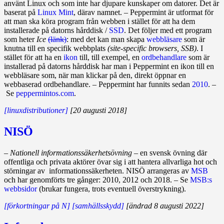
använt Linux och som inte har djupare kunskaper om datorer. Det är
baserat på
Linux Mint
, därav namnet. – Peppermint är utformat för
att man ska köra program från webben i stället för att ha dem
installerade på datorns hårddisk /
SSD
. Det följer med ett program
som heter
Ice
(länk)
: med det kan man skapa
webbläsare
som är
knutna till en specifik webbplats
(site‑specific browsers, SSB)
. I
stället för att ha en
ikon
till, till exempel, en
ordbehandlare
som är
installerad på datorns hårddisk har man i Peppermint en ikon till en
webbläsare som, när man klickar på den, direkt öppnar en
webbaserad ordbehandlare. – Peppermint har funnits sedan
2010
. –
Se
peppermintos.com
.
[linuxdistributioner]
[20 augusti 2018]
NISÖ
–
Nationell informationssäkerhetsövning
– en svensk övning där
offentliga och privata aktörer övar sig i att hantera allvarliga hot och
störningar av informationssäkerheten. NISÖ arrangeras av
MSB
och har genomförts tre gånger: 2010, 2012 och 2018. – Se
MSB:s
webbsidor
(brukar fungera, trots eventuell överstrykning).
[förkortningar på N]
[samhällsskydd]
[ändrad 8 augusti 2022]