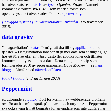
anpassa mjukvaran efter sina egna behov och önskemål. – OpenWrt
har utvecklats sedan
2010
av
tyska
OpenWrt Project
. Namnet
kommer av routern
WRT54G
, som var den första som
operativsystemet utvecklades för. – Se
openwrt.org
.
[inbyggda system]
[linuxdistributioner]
[trådlöst]
[26 november
2018]
data gravity
”datagravitation”–
datas
förmåga att dra till sig
applikationer
och
tjänster. – Datagravitation innebär att ju mer data som är tillgängliga
hos ett företag eller en tjänst, desto fler applikationer och tjänster
kommer att knytas till dessa data. Detta enligt en princip som
formulerades 2010 av programmeraren
Dave McCrory
– se
hans
blogg
.
– Jämför med
nätverkseffekten
.
[data]
[lagar]
[ändrad 11 juni 2020]
Peppermint
ett utförande av
Linux
, gjort för körning av webbaserade program
och för att ha små anspråk på kapacitet och utrymme. – Peppermint
ska också vara lätt att bemästra för användare som inte tidigare har