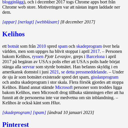
blogginlägg
), och i december 2017 togs Chrome apps bort från
Chrome web store. Motiveringen var att nästan ingen laddade ner
dem.
[appar]
[nerlagt]
[webbläsare]
[8 december 2017]
Kelihos
ett
botnät
som från
2010
spred
spam
och
skadeprogram
över hela
världen, men som uppges ha blivit stoppat i april
2017
. – Personen
bakom Kelihos,
ryssen
Pjotr Levasjov
, greps i
Barcelona
i april
2017 på begäran av USA:s polis efter att USA:s polis hade börjat
stänga alla
servrar
som styrde botnätet. Han befanns skyldig i en
amerikansk domstol i juni
2021
,
se detta pressmeddelande
. – Under
de sju år som botnätet existerade spred det spam,
gisslanprogram
och andra skadeprogram i stor skala. Flera försök gjordes att stoppa
Kelihos. Bland annat stämde
Microsoft
personer som troddes ligga
bakom Kelihos, men Microsoft drog tillbaka stämningen efter att ha
funnit att de personerna inte var medvetna om sin in­bland­ning. –
Kelihos är också känt som
Hlux
.
[skadeprogram]
[spam]
[ändrad 10 januari 2023]
Pinterest