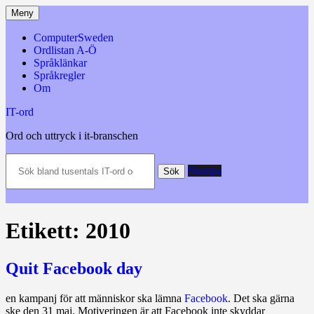
Hoppa
Meny
till
innehåll
ComputerSweden
Ordlistan A-Ö
Språklänkar
Språkregler
Om
IT-ord
Ord och uttryck i it-branschen
Sök
Slumpa
bland
Sök
tusentals
IT-
ord
och
Etikett:
2010
datatermer
m.m.
Quit Facebook day
en kampanj för att människor ska lämna
Facebook
. Det ska gärna
ske den 31 maj. Motiveringen är att Facebook inte skyddar