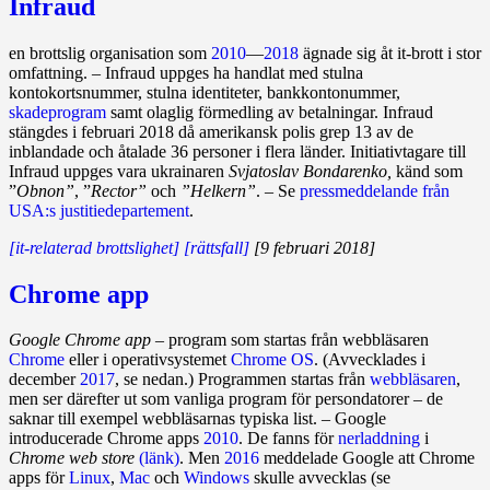
Infraud
en brottslig organisation som
2010
—
2018
ägnade sig åt it‑brott i stor
omfattning. – Infraud uppges ha handlat med stulna
kontokortsnummer, stulna identiteter, bankkontonummer,
skadeprogram
samt olaglig förmedling av betalningar. Infraud
stängdes i februari 2018 då amerikansk polis grep 13 av de
inblandade och åtalade 36 personer i flera länder. Initiativtagare till
Infraud uppges vara ukrainaren
Svjatoslav Bondarenko,
känd som
”
Obnon”
, ”
Rector”
och
”Helkern”
. – Se
pressmeddelande från
USA:s justitiedepartement
.
[it-relaterad brottslighet]
[rättsfall]
[9 februari 2018]
Chrome app
Google Chrome app
– program som startas från webbläsaren
Chrome
eller i operativsystemet
Chrome OS
. (Avvecklades i
december
2017
, se nedan.) Programmen startas från
webbläsaren
,
men ser därefter ut som vanliga program för persondatorer – de
saknar till exempel webbläsarnas typiska list. – Google
introducerade Chrome apps
2010
. De fanns för
ner­ladd­ning
i
Chrome web store
(länk)
. Men
2016
meddelade Google att Chrome
apps för
Linux
,
Mac
och
Windows
skulle avvecklas (se