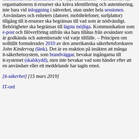
organisationens it‑resurser ska kräva identifiering och autentisering,
inte bara vid
inloggning
i nätverket, utan under hela
sessionen
.
Användares och enheters (datorer, mobiltelefoner, surfplattor)
tillgång till it‑resurser ska begränsas till vad som är nödvändigt.
Behörigheter ska begränsas till
lägsta möjliga
. Kommunikation som
e‑post
och filöverföring utifrån ska bara tillåtas från avsändare som
är godkända och autentiserade vid varje tillfälle. – Principen om
nolltillit formulerades
2010
av den amerikanska säkerhetsforskaren
John Kindervag
(länk)
. Det är en reaktion på insikten att många
it‑säkerhetssystem, som
brandväggar
, bevakar ingångarna till
it‑systemet
(skalskydd)
, men inte bevakar vad som händer efter att
en användare eller ett meddelande har tagits emot.
[it-säkerhet]
[15 mars 2019]
IT-ord