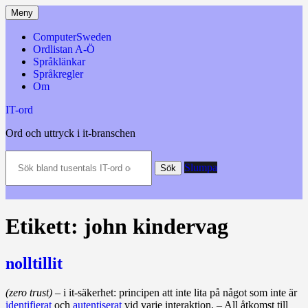
Hoppa
Meny
till
innehåll
ComputerSweden
Ordlistan A-Ö
Språklänkar
Språkregler
Om
IT-ord
Ord och uttryck i it-branschen
Sök
Slumpa
bland
Sök
tusentals
IT-
ord
och
Etikett:
john kindervag
datatermer
m.m.
nolltillit
(zero trust)
– i it-säkerhet: principen att inte lita på något som inte är
identifierat
och
autentiserat
vid varje interaktion. – All åtkomst till