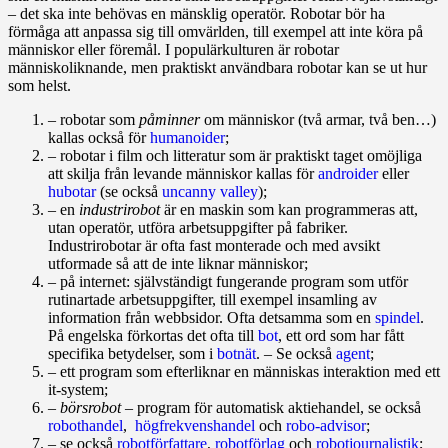
– det ska inte behövas en mänsklig operatör. Robotar bör ha
förmåga att anpassa sig till omvärlden, till exempel att inte köra på
människor eller föremål. I populärkulturen är robotar
människoliknande, men praktiskt användbara robotar kan se ut hur
som helst.
– robotar som
på­minner
om människor (två armar, två ben…)
kallas också för
humanoider
;
– robotar i film och litteratur som är praktiskt taget omöjliga
att skilja från levande människor kallas för
androider
eller
hubotar
(se också
uncanny valley
);
– en
industri­robot
är en maskin som kan programmeras att,
utan operatör, utföra arbets­uppgifter på fabriker.
Industrirobotar är ofta fast monterade och med avsikt
utformade så att de inte liknar människor;
– på internet: självständigt fungerande program som utför
rutin­artade arbets­uppgifter, till exempel insamling av
information från webb­sidor. Ofta detsamma som en
spindel
.
På engelska förkortas det ofta till
bot
, ett ord som har fått
specifika betydelser, som i
botnät
. – Se också
agent
;
– ett program som efterliknar en människas interaktion med ett
it‑system;
–
börsrobot
– program för automatisk aktie­handel, se också
robothandel
,
högfrekvenshandel
och
robo‑advisor
;
– se också
robotförfattare
,
robotförlag
och
robot­journal­istik
;