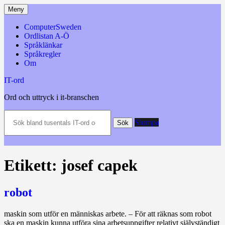
Hoppa
Meny
till
innehåll
ComputerSweden
Ordlistan A-Ö
Språklänkar
Språkregler
Om
IT-ord
Ord och uttryck i it-branschen
Sök
Slumpa
bland
Sök
tusentals
IT-
ord
och
Etikett:
josef capek
datatermer
m.m.
robot
maskin som utför en människas arbete. – För att räknas som robot
ska en maskin kunna utföra sina arbetsuppgifter relativt självständigt