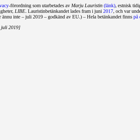
ivacy
‑förordning som utarbetades av
Marju Lauristin
(länk)
, estnisk ti
igheter,
LIBE
. Lauristinbetänkandet lades fram i juni
2017
, och var und
r ännu inte – juli 2019 – godkänd av EU.) – Hela betänkandet finns
på 
juli 2019]