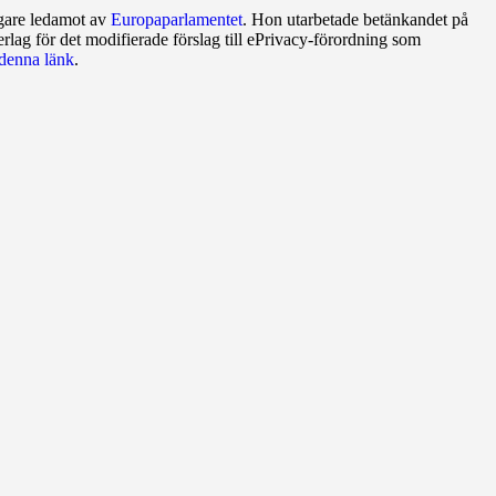
digare ledamot av
Europaparlamentet
. Hon utarbetade betänkandet på
erlag för det modifierade förslag till ePrivacy‑förordning som
denna länk
.