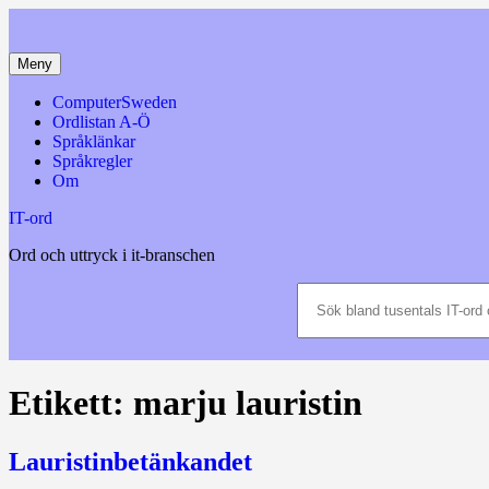
Hoppa
till
innehåll
Meny
ComputerSweden
Ordlistan A-Ö
Språklänkar
Språkregler
Om
IT-ord
Ord och uttryck i it-branschen
Sök
bland
tusentals
IT-
ord
och
Etikett:
marju lauristin
datatermer
m.m.
Lauristinbetänkandet