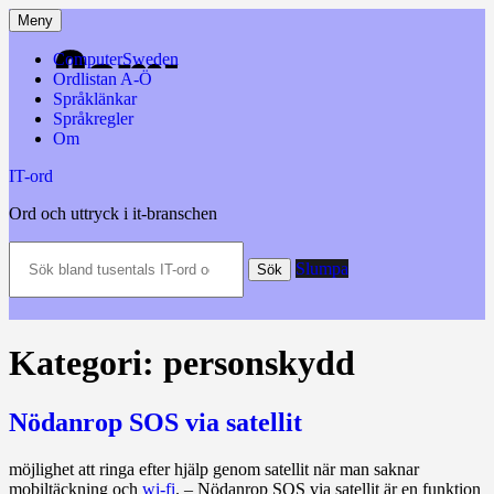
Hoppa
Meny
till
innehåll
ComputerSweden
Ordlistan A-Ö
Språklänkar
Språkregler
Om
IT-ord
Ord och uttryck i it-branschen
Sök
Slumpa
bland
Sök
tusentals
IT-
ord
och
Kategori:
personskydd
datatermer
m.m.
Nödanrop SOS via satellit
möjlighet att ringa efter hjälp genom satellit när man saknar
mobiltäckning och
wi‑fi
. – Nödanrop SOS via satellit är en funktion