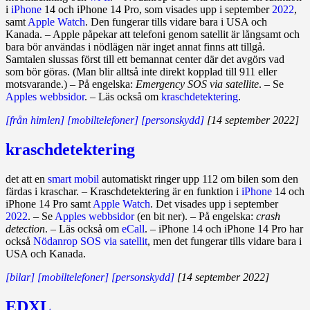
i
iPhone
14 och iPhone 14 Pro, som visades upp i september
2022
,
samt
Apple Watch
. Den fungerar tills vidare bara i USA och
Kanada. – Apple påpekar att telefoni genom satellit är långsamt och
bara bör användas i nödlägen när inget annat finns att tillgå.
Samtalen slussas först till ett bemannat center där det avgörs vad
som bör göras. (Man blir alltså inte direkt kopplad till 911 eller
motsvarande.) – På engelska:
Emergency SOS via satellite
. – Se
Apples webbsidor
. – Läs också om
kraschdetektering
.
[från himlen]
[mobiltelefoner]
[personskydd]
[14 september 2022]
kraschdetektering
det att en
smart mobil
automatiskt ringer upp 112 om bilen som den
färdas i kraschar. – Kraschdetektering är en funktion i
iPhone
14 och
iPhone 14 Pro samt
Apple Watch
. Det visades upp i september
2022
. – Se
Apples webbsidor
(en bit ner). – På engelska:
crash
detection
. – Läs också om
eCall
. – iPhone 14 och iPhone 14 Pro har
också
Nödanrop SOS via satellit
, men det fungerar tills vidare bara i
USA och Kanada.
[bilar]
[mobiltelefoner]
[personskydd]
[14 september 2022]
EDXL