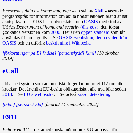
Emergency data exchange language
– en svit av
XML
‑baserade
programspråk för information om akuta nödsituationer, bland annat i
akutsjukvård. – EDXL har utvecklats inom
OASIS
med stöd av
USA:s
Department of homeland security
(dhs.gov)
: den första
godkända versionen kom
2006
. Det är en
öppen standard
som får
användas fritt och gratis. – Se
OASIS webbsidor
,
denna video från
OASIS
och en utförlig
beskrivning i Wikipedia
.
[förkortningar på E]
[hälsa]
[personskydd]
[xml]
[10 oktober
2019]
eCall
i bilar: ett system som automatiskt ringer larmnumret 112 om bilen
krockar. Det är enligt EU-beslut obligatoriskt i alla nya bilar sedan
2018
. – Se
EU:s webbsidor
. – Se också
kraschdetektering
.
[bilar]
[personskydd]
[ändrad 14 september 2022]
E911
Enhanced 911
– det amerikanska nöd­numret
911
anpassat för