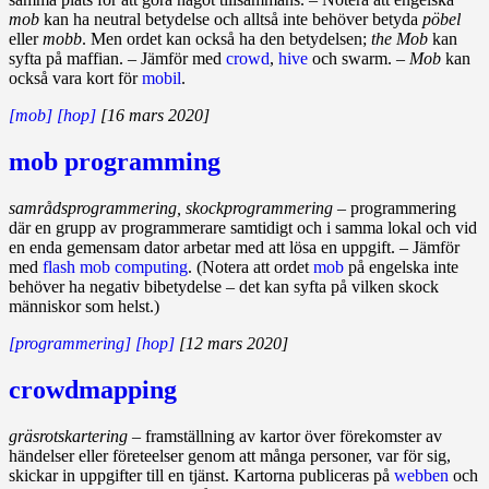
mob
kan ha neutral betydelse och alltså inte behöver betyda
pöbel
eller
mobb
. Men ordet kan också ha den betydelsen;
the Mob
kan
syfta på maffian. – Jämför med
crowd
,
hive
och swarm. –
Mob
kan
också vara kort för
mobil
.
[mob]
[hop]
[16 mars 2020]
mob programming
samrådsprogrammering, skockprogrammering
– programmering
där en grupp av programmerare samtidigt och i samma lokal och vid
en enda gemensam dator arbetar med att lösa en uppgift. – Jämför
med
flash mob computing
. (Notera att ordet
mob
på engelska inte
behöver ha negativ bibetydelse – det kan syfta på vilken skock
människor som helst.)
[programmering]
[hop]
[12 mars 2020]
crowdmapping
gräsrotskartering
– framställning av kartor över förekomster av
händelser eller företeelser genom att många personer, var för sig,
skickar in uppgifter till en tjänst. Kartorna publiceras på
webben
och