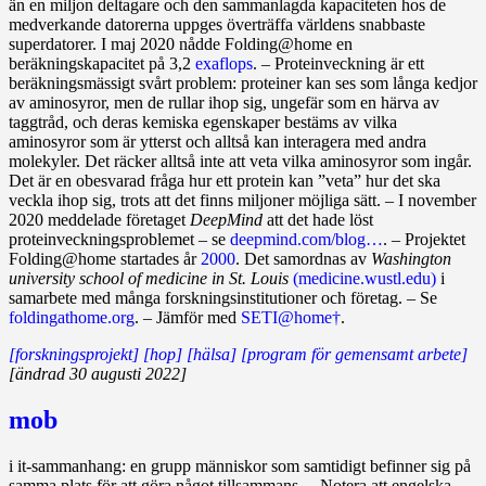
än en miljon deltagare och den sammanlagda kapaciteten hos de
medverkande datorerna uppges överträffa världens snabbaste
superdatorer. I maj 2020 nådde Folding@home en
beräkningskapacitet på 3,2
exaflops
. – Proteinveckning är ett
beräkningsmässigt svårt problem: proteiner kan ses som långa kedjor
av aminosyror, men de rullar ihop sig, ungefär som en härva av
taggtråd, och deras kemiska egenskaper bestäms av vilka
aminosyror som är ytterst och alltså kan interagera med andra
molekyler. Det räcker alltså inte att veta vilka aminosyror som ingår.
Det är en obesvarad fråga hur ett protein kan ”veta” hur det ska
veckla ihop sig, trots att det finns miljoner möjliga sätt. – I november
2020 meddelade företaget
DeepMind
att det hade löst
proteinveckningsproblemet – se
deepmind.com/blog…
. – Projektet
Folding@home startades år
2000
. Det samordnas av
Washington
university school of medicine in St. Louis
(medicine.wustl.edu)
i
samarbete med många forskningsinstitutioner och företag. – Se
foldingathome.org
. – Jämför med
SETI@home†
.
[forskningsprojekt]
[hop]
[hälsa]
[program för gemensamt arbete]
[ändrad 30 augusti 2022]
mob
i it-sammanhang: en grupp människor som samtidigt befinner sig på
samma plats för att göra något tillsammans. – Notera att engelska