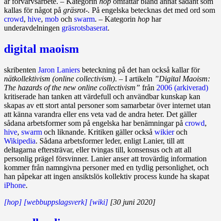
är förvärvsarbete. – Kategorin
hop
omfattar bland annat sådant som
kallas för något på
gräsrot-.
På engelska betecknas det med ord som
crowd
,
hive
,
mob
och
swarm
. – Kategorin
hop
har
underavdelningen
gräsrotsbaserat
.
digital maoism
skribenten
Jaron Laniers
beteckning på det han också kallar för
nätkollektivism (online collectivism)
. – I artikeln
”Digital Maoism:
The hazards of the new online collectivism”
från
2006
(arkiverad)
kritiserade han tanken att värdefull och användbar kunskap kan
skapas av ett stort antal personer som samarbetar över internet utan
att känna varandra eller ens veta vad de andra heter. Det gäller
sådana arbetsformer som på engelska har benämningar på
crowd
,
hive
,
swarm
och liknande. Kritiken gäller också
wikier
och
Wikipedia
. Sådana arbetsformer leder, enligt Lanier, till att
deltagarna eftersträvar, eller tvingas till, konsensus och att all
personlig prägel försvinner. Lanier anser att trovärdig information
kommer från namngivna personer med en tydlig personlighet, och
han påpekar att ingen ansiktslös kollektiv process kunde ha skapat
iPhone
.
[hop]
[webbuppslagsverk]
[wiki]
[30 juni 2020]