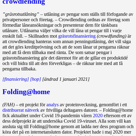
crowdlending
”gräsrotsutlåning”
– utlåning av pengar som ställs till förfogande av
privatpersoner och företag. – Crowdlending ordnas av företag som
förmedlar låneansökningar och presenterar dem för tänkbara
utlånare. Utlånarna väljer vilka de vill låna ut pengar till i varje
enskilt fall. – Skillnaden mot
gräsrotsfinansiering
(crowdfunding)
är
att crowdlending hanteras som annan penningutlåning, det vill säga
att det görs kreditprövning och att de som lånar ut pengarna räknar
med att få dem tillbaka med ränta. De som satsar pengar i
gräsrotsfinansiering gör det däremot för att de gillar en produktidé
och vill bidra till att den förverkligas – de räknar inte med att få
pengarna tillbaka.
[finansiering]
[hop]
[ändrad 1 januari 2021]
Folding@home
(FAH)
– ett projekt för
analys
av proteinveckning, genomfört i ett
distribuerat nätverk
av frivilliga deltagares datorer. – Folding@home
fick aktualitet under Covid 19‑pandemin våren
2020
eftersom ett av
dess delprojekt är att undersöka Covid 19‑viruset. Alla som vill kan
ansluta sig till Folding@home genom att ladda ner dess program och
köra det på en internetansluten dator. Projektet hade i maj 2020 mer