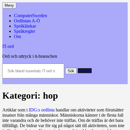
Hoppa
Meny
till
innehåll
ComputerSweden
Ordlistan A-Ö
Språklänkar
Språkregler
Om
IT-ord
Ord och uttryck i it-branschen
Sök
Slumpa
bland
Sök
tusentals
IT-
ord
och
Kategori:
hop
datatermer
m.m.
Artiklar som i
IDG:s ordlista
handlar om aktiviteter som förutsätter
insatser från många människor. Människorna känner i de flesta fall
inte varandra och de behöver inte träffas. Om de träffas är det bara
tillfälligt. De bidrar var för sig på något sätt till aktiviteten, som inte