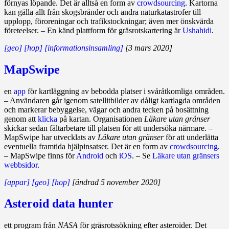
förnyas löpande. Det är alltså en form av
crowdsourcing
. Kartorna
kan gälla allt från skogsbränder och andra naturkatastrofer till
upplopp, föroreningar och trafikstockningar; även mer önskvärda
företeelser. – En känd plattform för gräsrotskartering är
Ushahidi
.
[geo]
[hop]
[informationsinsamling]
[3 mars 2020]
MapSwipe
en
app
för kartläggning av bebodda platser i svåråtkomliga områden.
– Användaren går igenom satellitbilder av dåligt kartlagda områden
och markerar bebyggelse, vägar och andra tecken på bosättning
genom att
klicka
på kartan. Organisationen
Läkare utan gränser
skickar sedan fältarbetare till platsen för att undersöka närmare. –
MapSwipe har utvecklats av
Läkare utan gränser
för att underlätta
eventuella framtida hjälpinsatser. Det är en form av
crowdsourcing
.
– MapSwipe finns för
Android
och
iOS
. – Se
Läkare utan gränsers
webbsidor
.
[appar]
[geo]
[hop]
[ändrad 5 november 2020]
Asteroid data hunter
ett program från
NASA
för gräsrotssökning efter asteroider. Det