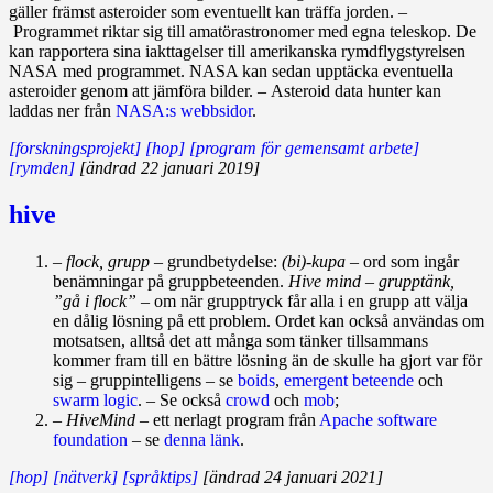
gäller främst asteroider som eventuellt kan träffa jorden. –
Programmet riktar sig till amatörastronomer med egna teleskop. De
kan rapportera sina iakttagelser till amerikanska rymdflygstyrelsen
NASA med programmet. NASA kan sedan upptäcka eventuella
asteroider genom att jämföra bilder. – Asteroid data hunter kan
laddas ner från
NASA:s webbsidor
.
[forskningsprojekt]
[hop]
[program för gemensamt arbete]
[rymden]
[ändrad 22 januari 2019]
hive
– flock, grupp
– grundbetydelse:
(bi)-kupa
– ord som ingår
benämningar på gruppbeteenden.
Hive mind – grupptänk,
”gå i flock” –
om när grupptryck får alla i en grupp att välja
en dålig lösning på ett problem. Ordet kan också användas om
motsatsen, alltså det att många som tänker tillsammans
kommer fram till en bättre lösning än de skulle ha gjort var för
sig – gruppintelligens – se
boids
,
emergent beteende
och
swarm logic
. – Se också
crowd
och
mob
;
–
HiveMind
– ett nerlagt program från
Apache software
foundation
– se
denna länk
.
[hop]
[nätverk]
[språktips]
[ändrad 24 januari 2021]