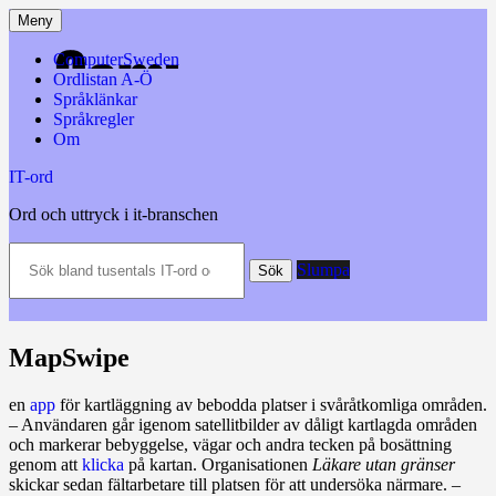
Hoppa
Meny
till
innehåll
ComputerSweden
Ordlistan A-Ö
Språklänkar
Språkregler
Om
IT-ord
Ord och uttryck i it-branschen
Sök
Slumpa
bland
Sök
tusentals
IT-
ord
och
MapSwipe
datatermer
m.m.
en
app
för kartläggning av bebodda platser i svåråtkomliga områden.
– Användaren går igenom satellitbilder av dåligt kartlagda områden
och markerar bebyggelse, vägar och andra tecken på bosättning
genom att
klicka
på kartan. Organisationen
Läkare utan gränser
skickar sedan fältarbetare till platsen för att undersöka närmare. –