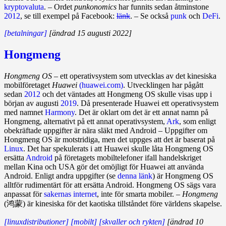
kryptovaluta
. – Ordet
punkonomics
har funnits sedan åtminstone
2012
, se till exempel på Facebook:
länk
. – Se också
punk
och
DeFi
.
[betalningar]
[ändrad 15 augusti 2022]
Hongmeng
Hongmeng OS
– ett operativsystem som utvecklas av det kinesiska
mobilföretaget
Huawei
(huawei.com)
. Utvecklingen har pågått
sedan
2012
och det väntades att Hongmeng OS skulle visas upp i
början av augusti
2019
. Då presenterade Huawei ett operativsystem
med namnet
Harmony
. Det är oklart om det är ett annat namn på
Hongmeng, alternativt på ett annat operativsystem,
Ark
, som enligt
obekräftade uppgifter är nära släkt med Android – Uppgifter om
Hongmeng OS är motstridiga, men det uppges att det är baserat på
Linux
. Det har spekulerats i att Huawei skulle låta Hongmeng OS
ersätta
Android
på företagets mobiltelefoner ifall handelskriget
mellan Kina och USA gör det omöjligt för Huawei att använda
Android. Enligt andra uppgifter (se
denna länk
) är Hongmeng OS
alltför rudimentärt för att ersätta Android. Hongmeng OS sägs vara
anpassat för
sakernas internet
, inte för smarta mobiler. –
Hongmeng
(鸿蒙) är kinesiska för det kaotiska tillståndet före världens skapelse.
[linuxdistributioner]
[mobilt]
[skvaller och rykten]
[ändrad 10