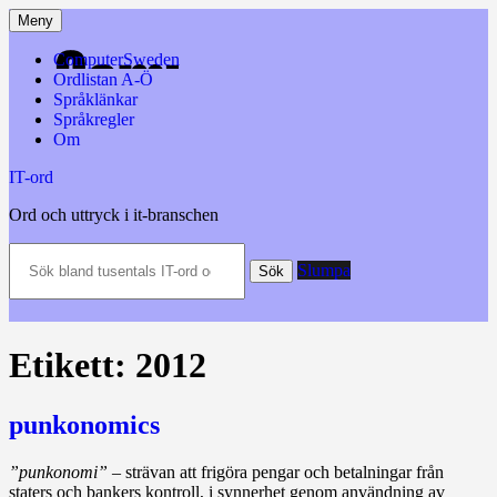
Hoppa
Meny
till
innehåll
ComputerSweden
Ordlistan A-Ö
Språklänkar
Språkregler
Om
IT-ord
Ord och uttryck i it-branschen
Sök
Slumpa
bland
Sök
tusentals
IT-
ord
och
Etikett:
2012
datatermer
m.m.
punkonomics
”punkonomi”
– strävan att frigöra pengar och betalningar från
staters och bankers kontroll, i synnerhet genom användning av