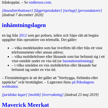
frånkopplat. – Se
endlessos.com
.
[linuxdistributioner]
[lågprisprodukter]
[nerlagt]
[persondatorer]
[ändrad 7 december 2020]
inhämtningslagen
en lag från
2012
som ger polisen, tullen och Säpo rätt att begära
uppgifter från operatörer om teletrafik. Det gäller:
– vilka meddelanden som har överförts till eller från ett visst
telefonnummer eller annan adress;
– vilka mobiltelefoner eller liknande som har befunnit sig i ett
visst område under en viss tid (se
basstationstömning
);
– i vilka områden en viss mobiltelefon eller liknande har
befunnit sig under en viss tid.
– Förutsättningen är att det gäller att ”förebygga, förhindra eller
upptäcka” svår brottslighet. – Lagtexten finns
på Riksdagens
webbsidor
.
[juridiska lagar]
[mobilt]
[övervakning]
[ändrad 23 maj 2019]
Maverick Meerkat