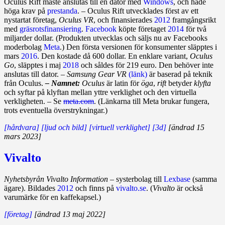
Oculus Rift måste anslutas till en dator med
Windows
, och hade
höga krav på
prestanda
. – Oculus Rift utvecklades först av ett
nystartat företag,
Oculus VR
, och finansierades
2012
framgångsrikt
med
gräsrotsfinansiering
.
Facebook
köpte företaget
2014
för två
miljarder dollar. (Produkten utvecklas och säljs nu av Facebooks
moderbolag
Meta
.) Den första versionen för konsumenter släpptes i
mars
2016
. Den kostade då 600 dollar. En enklare variant,
Oculus
Go
, släpptes i maj
2018
och såldes för 219 euro. Den behöver inte
anslutas till dator. –
Samsung Gear VR
(länk)
är baserad på teknik
från Oculus.
– Namnet:
Oculus
är latin för
öga
,
rift
betyder
klyfta
och syftar på klyftan mellan yttre verklighet och den virtuella
verkligheten. – Se
meta.com
. (Länkarna till Meta brukar fungera,
trots eventuella överstrykningar.)
[hårdvara]
[ljud och bild]
[virtuell verklighet]
[3d]
[ändrad 15
mars 2023]
Vivalto
Nyhetsbyrån Vivalto Information
– systerbolag till
Lexbase
(samma
ägare). Bildades
2012
och finns på
vivalto.se
. (
Vivalto
är också
varumärke för en kaffekapsel.)
[företag]
[ändrad 13 maj 2022]