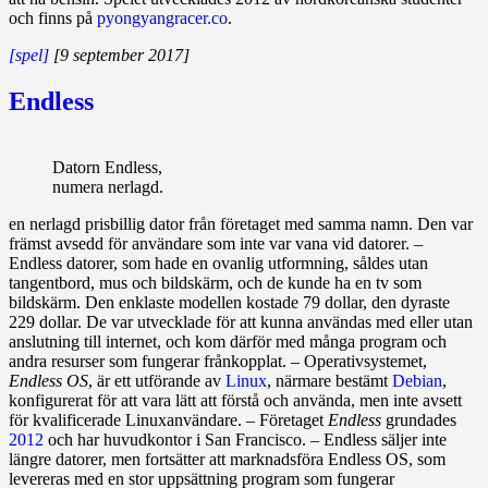
och finns på
pyongyangracer.co
.
[spel]
[9 september 2017]
Endless
Datorn Endless,
numera nerlagd.
en nerlagd prisbillig dator från företaget med samma namn. Den var
främst avsedd för användare som inte var vana vid datorer. –
Endless datorer, som hade en ovanlig utformning, såldes utan
tangentbord, mus och bildskärm, och de kunde ha en tv som
bildskärm. Den enklaste modellen kostade 79 dollar, den dyraste
229 dollar. De var utvecklade för att kunna användas med eller utan
anslutning till internet, och kom därför med många program och
andra resurser som fungerar frånkopplat. – Operativsystemet,
Endless OS
, är ett utförande av
Linux
, närmare bestämt
Debian
,
konfigurerat för att vara lätt att förstå och använda, men inte avsett
för kvalificerade Linuxanvänd­are. – Företaget
Endless
grundades
2012
och har huvudkontor i San Francisco. – Endless säljer inte
längre datorer, men fortsätter att marknadsföra Endless OS, som
levereras med en stor uppsättning program som fungerar