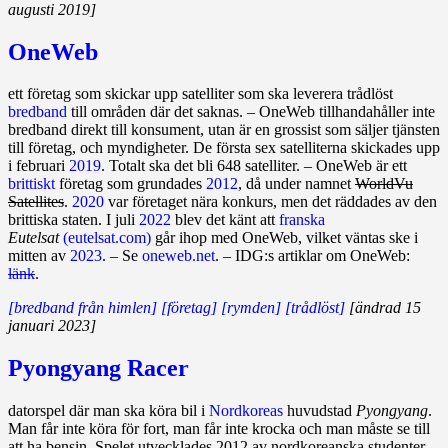
augusti 2019]
OneWeb
ett företag som skickar upp satelliter som ska leverera trådlöst
bredband
till områden där det saknas. – OneWeb tillhandahåller inte
bredband direkt till konsument, utan är en grossist som säljer tjänsten
till företag, och myndigheter. De första sex satelliterna skickades upp
i februari
2019
. Totalt ska det bli 648 satelliter. – OneWeb är ett
brittiskt
företag som grundades
2012
, då under namnet
WorldVu
Satellites
.
2020
var företaget nära konkurs, men det räddades av den
brittiska staten. I juli
2022
blev det känt att
franska
Eutelsat
(eutelsat.com)
går ihop med OneWeb, vilket väntas ske i
mitten av
2023
. – Se
oneweb.net
. – IDG:s artiklar om OneWeb:
länk
.
[bredband från himlen]
[företag]
[rymden]
[trådlöst]
[ändrad 15
januari 2023]
Pyongyang Racer
datorspel där man ska köra bil i
Nordkoreas
huvudstad
Pyongyang
.
Man får inte köra för fort, man får inte krocka och man måste se till
att ha bensin. Spelet utvecklades 2012 av nordkoreanska studenter