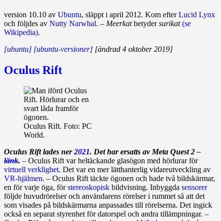
version 10.10 av
Ubuntu
, släppt i april 2012. Kom efter
Lucid Lynx
och följdes av
Nutty Narwhal
. –
Meerkat
betyder
surikat
(se
Wikipedia)
.
[ubuntu]
[ubuntu-versioner]
[ändrad 4 oktober 2019]
Oculus Rift
Oculus Rift. Foto: PC
World.
Oculus Rift lades ner
2021
. Det har ersatts av Meta Quest 2 –
länk
.
– Oculus Rift var heltäckande glasögon med hörlurar för
virtuell verklighet
. Det var en mer lätthanterlig vidareutveckling av
VR‑hjälmen
. – Oculus Rift täckte ögonen och hade två bildskärmar,
en för varje öga, för
stereoskopisk
bildvisning. Inbyggda
sensorer
följde huvudrörelser och användarens rörelser i rummet så att det
som visades på bild­skärm­arna anpassades till rörelserna. Det ingick
också en separat styrenhet för datorspel och andra tillämp­ningar. –