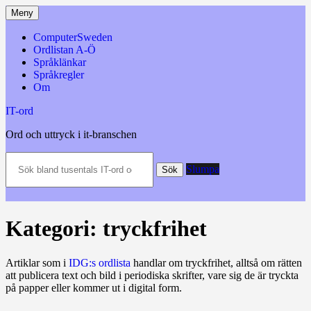
Hoppa
Meny
till
innehåll
ComputerSweden
Ordlistan A-Ö
Språklänkar
Språkregler
Om
IT-ord
Ord och uttryck i it-branschen
Sök
Slumpa
bland
Sök
tusentals
IT-
ord
och
Kategori:
tryckfrihet
datatermer
m.m.
Artiklar som i
IDG:s ordlista
handlar om tryckfrihet, alltså om rätten
att publicera text och bild i periodiska skrifter, vare sig de är tryckta
på papper eller kommer ut i digital form.