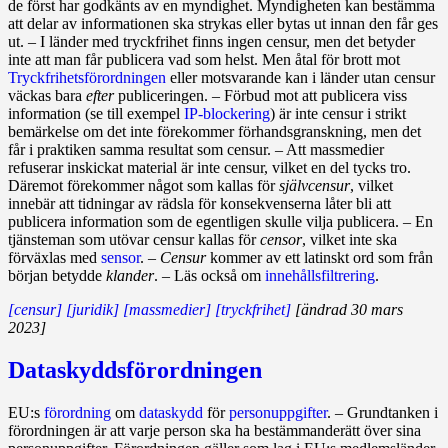
de först har godkänts av en myndighet. Myndig­heten kan bestämma
att delar av informationen ska strykas eller bytas ut innan den får ges
ut. – I länder med tryckfrihet finns ingen censur, men det betyder
inte att man får publicera vad som helst. Men åtal för brott mot
Tryckfrihetsförordningen
eller motsvarande kan i länder utan censur
väckas bara
efter
publiceringen. – Förbud mot att publicera viss
informa­tion (se till exempel
IP‑blockering
) är inte censur i strikt
bemärkelse om det inte förekommer förhandsgranskning, men det
får i praktiken samma resultat som censur. – Att massmedier
refuserar inskickat ma­te­ri­al är inte censur, vilket en del tycks tro.
Däremot förekommer något som kallas för
självcensur
, vilket
innebär att tidningar av rädsla för konsekvenserna låter bli att
publicera information som de egentligen skulle vilja publicera. – En
tjänsteman som utövar censur kallas för
censor
, vilket inte ska
förväxlas med
sensor
. –
Censur
kommer av ett latinskt ord som från
början betydde
klander
. – Läs också om
innehållsfiltrering
.
[censur]
[juridik]
[massmedier]
[tryckfrihet]
[ändrad 30 mars
2023]
Dataskyddsförordningen
EU:s
förordning
om
dataskydd
för
personuppgifter
. – Grundtanken i
förord­ningen är att varje person ska ha bestämmanderätt över sina