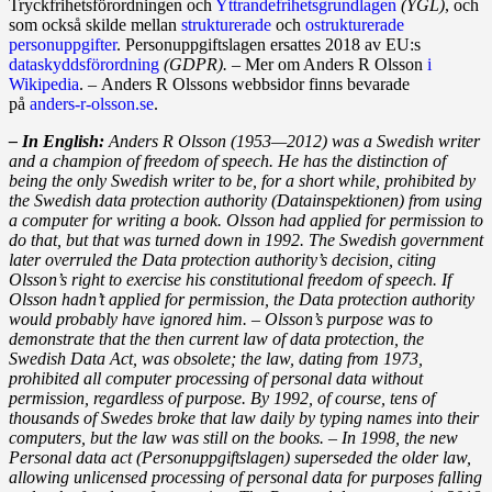
Tryckfrihetsförordningen och
Yttrandefrihetsgrundlagen
(YGL)
, och
som också skilde mellan
strukturerade
och
ostrukturerade
personuppgifter
. Personuppgiftslagen ersattes 2018 av EU:s
dataskyddsförordning
(GDPR).
– Mer om Anders R Olsson
i
Wikipedia
. – Anders R Olssons webbsidor finns bevarade
på
anders‑r‑olsson.se
.
– In English:
Anders R Olsson (1953—2012) was a Swedish writer
and a champion of freedom of speech. He has the distinction of
being the only Swedish writer to be, for a short while, prohibited by
the Swedish data protection authority (Datainspektionen) from using
a computer for writing a book. Olsson had applied for permission to
do that, but that was turned down in 1992.
The Swedish government
later overruled the Data protection authority’s decision, citing
Olsson’s right to exercise his constitutional freedom of speech. If
Olsson hadn’t applied for permission, the Data protection authority
would probably have ignored him. – Olsson’s purpose was to
demonstrate that the then current law of data protection, the
Swedish Data Act, was obsolete; the law, dating from 1973,
prohibited all computer processing of personal data without
permission, regardless of purpose. By 1992, of course, tens of
thousands of Swedes broke that law daily by typing names into their
computers, but the law was still on the books. – In 1998, the new
Personal data act (Personuppgiftslagen) superseded the older law,
allowing unlicensed processing of personal data for purposes falling