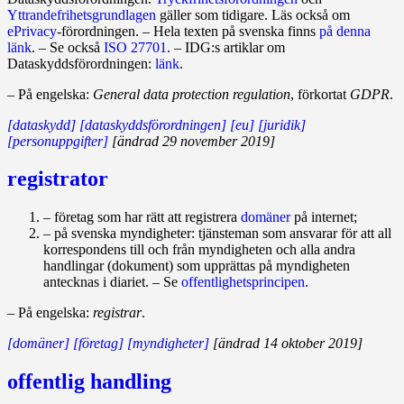
Yttrandefrihetsgrund­lagen
gäller som tidigare. Läs också om
ePrivacy
-förordningen. – Hela texten på svenska finns
på denna
länk
. – Se också
ISO 27701
. – IDG:s artiklar om
Dataskyddsförordningen:
länk
.
– På engelska:
General data protection regulation
, förkortat
GDPR
.
[dataskydd]
[dataskyddsförordningen]
[eu]
[juridik]
[personuppgifter]
[ändrad 29 november 2019]
registrator
– företag som har rätt att registrera
domäner
på internet;
– på svenska myndigheter: tjänsteman som ansvarar för att all
korrespondens till och från myndigheten och alla andra
handlingar (dokument) som upprättas på myndigheten
antecknas i diariet. – Se
offentlighetsprincipen
.
– På engelska:
registrar
.
[domäner]
[företag]
[myndigheter]
[ändrad 14 oktober 2019]
offentlig handling