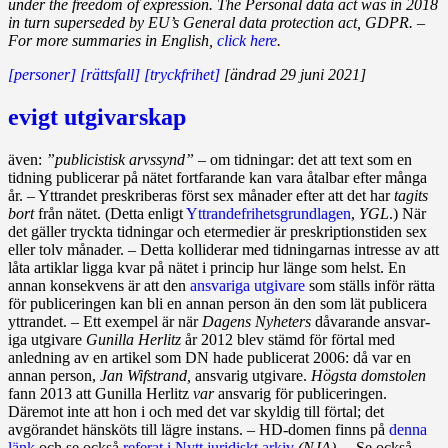
under the freedom of expression. The Personal data act was in 2018
in turn superseded by EU’s General data protection act, GDPR. –
For more summaries in English,
click here
.
[personer]
[rättsfall]
[tryckfrihet]
[ändrad 29 juni 2021]
evigt utgivarskap
även:
”publicistisk arvssynd”
– om tidningar: det att text som en
tidning publi­ce­rar på nätet fortfarande kan vara åtalbar efter många
år. – Yttrandet preskriberas först sex månader efter att det har
tagits
bort
från nätet. (Det­ta enligt
Yttrandefrihetsgrundlagen
,
YGL
.) När
det gäller tryckta tidningar och eter­medier är preskriptionstiden sex
eller tolv månader. – Detta kolli­de­rar med tidningarnas intresse av att
låta artiklar ligga kvar på nätet i princip hur länge som helst. En
annan konsekvens är att den
ansvariga utgivare
som ställs inför rätta
för publiceringen kan bli en annan person än den som lät publicera
yttrandet. – Ett exempel är när
Dagens Nyheters
dåvarande ansvar­
iga utgivare
Gunilla Herlitz
år 2012 blev stämd för förtal med
anledning av en artikel som DN hade publicerat 2006: då var en
annan person,
Jan Wifstrand,
ansvarig utgiv­are.
Högsta domstolen
fann 2013 att Gunilla Herlitz
var
ansvarig för publiceringen.
Däremot inte att hon i och med det var skyldig till förtal; det
avgörandet hänsköts till lägre instans. – HD‑domen finns på
denna
länk
och se också
referat i Nytt juridiskt arkiv
(NJA)
. – Se också