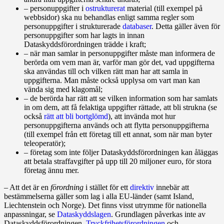
– personuppgifter i
ostrukturerat
material (till exempel på
webbsidor) ska nu behandlas enligt samma regler som
personuppgifter i strukturerade
databaser
. Detta gäller även för
personuppgifter som har lagts in innan
Dataskyddsförordningen trädde i kraft;
– när man samlar in personuppgifter måste man informera de
berörda om vem man är, varför man gör det, vad uppgifterna
ska användas till och vilken rätt man har att samla in
uppgifterna. Man måste också upplysa om vart man kan
vända sig med klagomål;
– de berörda har rätt att se vilken information som har samlats
in om dem, att få felaktiga uppgifter rättade, att bli strukna (se
också
rätt att bli bortglömd
), att invända mot hur
personuppgifterna an­vänds och att flytta personuppgifterna
(till exempel från ett företag till ett annat, som när man byter
teleoperatör);
– företag som inte följer Dataskyddsförordningen kan åläggas
att betala straffavgifter på upp till 20 miljoner euro, för stora
företag ännu mer.
– Att det är en
förordning
i stället för ett
direktiv
innebär att
bestämmelserna gäller som lag i alla EU‑länder (samt Island,
Liechtenstein och Norge). Det finns visst utrymme för nationella
anpassningar, se
Dataskyddslagen
. Grundlagen påverkas inte av
Dataskyddsförordningen.
Tryckfrihetsförordningen
och