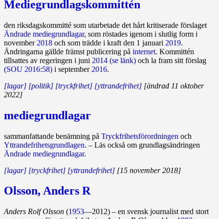
Mediegrundlagskommittén
den riksdagskommitté som utarbetade det hårt kritiserade förslaget
Ändrade mediegrundlagar
, som röstades igenom i slutlig form i
november
2018
och som trädde i kraft den 1 januari
2019
.
Ändringarna gällde främst publicering på
internet
. Kommittén
tillsattes av regeringen i juni
2014
(se länk)
och la fram sitt förslag
(SOU 2016:58)
i september
2016
.
[lagar]
[politik]
[tryckfrihet]
[yttrandefrihet]
[ändrad 11 oktober
2022]
mediegrundlagar
sammanfattande benämning på
Tryckfrihetsförordningen
och
Yttrandefrihetsgrundlagen
. – Läs också om grundlagsändringen
Ändrade mediegrundlagar
.
[lagar]
[tryckfrihet]
[yttrandefrihet]
[15 november 2018]
Olsson, Anders R
Anders Rolf Olsson
(
1953
—2012) – en svensk journalist med stort