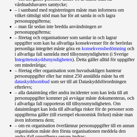
vårdnadshavares samtycke;
– i samband med registreringen måste man informera om
vilket rättsligt stöd man har för att samla in och lagra
personuppgifterna;
– man får sedan inte bredda användningen av
personuppgifterna;
– företag och organisationer som samlar in och lagrar
uppgifter som kan ha allvarliga konsekvenser för de berördas
personliga integritet måste göra en
konsekvensbedömning
och
i allvarliga fall samråda med tillsynsmyndigheten (i Sverige
Integritetsskyddsmyndigheten
). Detta gäller alltid för uppgifter
om minderåriga;
– företag eller organisation som huvudsakligen hanterar
personuppgifter eller har minst 250 anställda måste ha ett
dataskyddsombud
som ser till att Dataskyddsförordningen
efterlevs;
– alla dataintrång eller andra incidenter som kan leda till att
personuppgifter kommer på avvägar måste dokumenteras, och
i allvarliga fall rapporteras till tillsynsmyndigheten. Om
dataintrånget kan leda till allvarliga risker för de personer som
uppgifterna gäller (till exempel ekonomisk förlust) måste man
även informera dem;
– om en organisation överlämnar personuppgifter till en annan
organisation måste den första organisationen meddela den
andra ifall uppgifterna senare ändras;