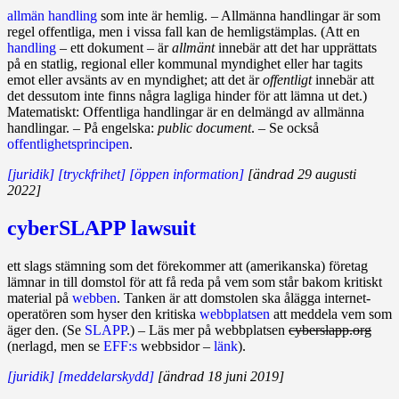
allmän handling
som inte är hemlig. – Allmänna handlingar är som
regel offentliga, men i vissa fall kan de hemlig­stämplas. (Att en
handling
– ett dokument – är
allmänt
innebär att det har upprättats
på en statlig, regional eller kommunal myndighet eller har tagits
emot eller avsänts av en myndighet; att det är
offentligt
innebär att
det dessutom inte finns några lagliga hinder för att lämna ut det.)
Matematiskt: Offentliga handlingar är en delmängd av allmänna
handlingar. – På engelska:
public document
. – Se också
offentlighetsprincipen
.
[juridik]
[tryckfrihet]
[öppen information]
[ändrad 29 augusti
2022]
cyberSLAPP lawsuit
ett slags stämning som det förekommer att (amerikanska) företag
lämnar in till dom­stol för att få reda på vem som står bakom kritiskt
material på
webben
. Tanken är att domstolen ska ålägga internet­
operatören som hyser den kritiska
webbplatsen
att med­dela vem som
äger den. (Se
SLAPP
.) – Läs mer på webbplatsen
cyberslapp.org
(nerlagd, men se
EFF:s
webbsidor –
länk
).
[juridik]
[meddelarskydd]
[ändrad 18 juni 2019]