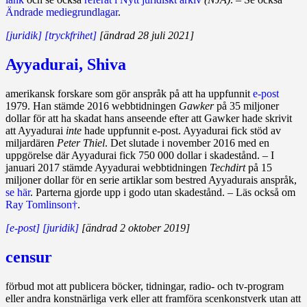
Ändrade mediegrundlagar
.
[juridik]
[tryckfrihet]
[ändrad 28 juli 2021]
Ayyadurai, Shiva
amerikansk forskare som gör anspråk på att ha uppfunnit
e‑post
1979. Han stämde 2016 webb­tid­ningen
Gawker
på 35 miljoner
dollar för att ha skadat hans anseende efter att Gawker hade skrivit
att Ayyadurai
inte
hade uppfunnit e‑post. Ayyadurai fick stöd av
miljardären
Peter Thiel
. Det slut­a­de i november 2016 med en
uppgörelse där Ayyadurai fick 750 000 dollar i skadestånd. – I
januari 2017 stämde Ayyadurai webbtidningen
Techdirt
på 15
miljoner dollar för en serie artiklar som bestred Ayyadurais anspråk,
se här
. Parterna gjorde upp i godo utan skadestånd. – Läs också om
Ray Tomlinson†
.
[e-post]
[juridik]
[ändrad 2 oktober 2019]
censur
förbud mot att publicera böcker, tidningar, radio- och tv‑program
eller andra konstnärliga verk eller att framföra scenkonstverk utan att