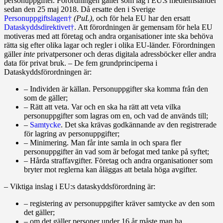
personuppgifter. Förordningen gäller som lag i EU:s medlemsländer
sedan den 25 maj 2018. Då ersatte den i Sverige
Personuppgiftslagen†
(PuL)
, och för hela EU har den ersatt
Dataskyddsdirektivet†
. Att förordningen är gemensam för hela EU
motiveras med att företag och andra organisationer inte ska behöva
rätta sig efter olika lagar och regler i olika EU‑länder. Förordningen
gäller
inte
privatpersoner och deras digitala adressböcker eller andra
data för privat bruk. – De fem grundprinciperna i
Dataskyddsförordningen är:
– Individen är källan. Personuppgifter ska komma från den
som de gäller;
– Rätt att veta. Var och en ska ha rätt att veta vilka
personuppgifter som lagras om en, och vad de används till;
–
Samtycke
. Det ska krävas godkännande av den registrerade
för lagring av personuppgifter;
– Minimering. Man får inte samla in och spara fler
personuppgifter än vad som är befogat med tanke på syftet;
– Hårda straffavgifter. Företag och andra organisationer som
bryter mot reglerna kan åläggas att betala höga avgifter.
– Viktiga inslag i EU:s dataskyddsförordning är:
– registering av personuppgifter kräver samtycke av den som
det gäller;
– om det gäller personer under 16 år måste man ha