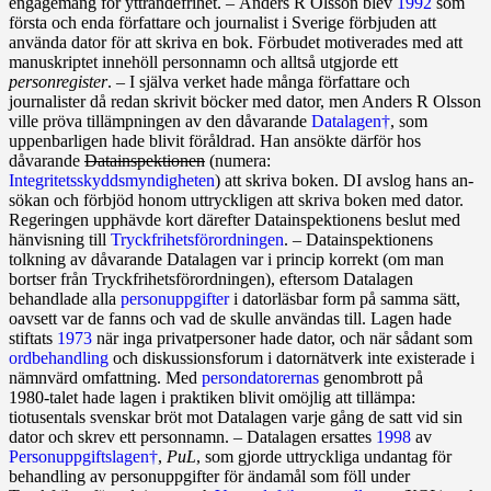
engagemang för yttrandefrihet. – Anders R Olsson blev
1992
som
första och enda författare och journalist i Sverige förbjuden att
använda dator för att skriva en bok. Förbudet motiverades med att
manuskriptet innehöll personnamn och alltså ut­gjorde ett
personregister
. – I själva verket hade många för­fatt­a­re och
journalister då redan skrivit böcker med dator, men Anders R Olsson
ville pröva tillämpningen av den dåvarande
Datalagen†
, som
uppenbarligen hade blivit föråldrad. Han ansökte därför hos
dåvarande
Datainspektionen
(numera:
Integritetsskyddsmyndigheten
) att skriva boken. DI avslog hans an­
sökan och förbjöd honom uttryckligen att skriva boken med dator.
Regeringen upphävde kort därefter Datainspektion­ens beslut med
hänvisning till
Tryckfrihetsförordningen
. – Datainspektionens
tolkning av dåvarande Datalagen var i princip korrekt (om man
bortser från Tryckfrihetsförordningen), eftersom Datalagen
behandlade alla
personuppgifter
i datorläsbar form på samma sätt,
oavsett var de fanns och vad de skulle användas till. Lagen hade
stiftats
1973
när inga privatpersoner hade dator, och när sådant som
ordbehandling
och diskussionsforum i datornätverk inte existerade i
nämnvärd omfattning. Med
persondatorernas
genombrott på
1980‑talet hade lagen i praktiken blivit omöjlig att tillämpa:
tiotusentals svenskar bröt mot Datalagen varje gång de satt vid sin
dator och skrev ett personnamn. – Datalagen ersattes
1998
av
Personuppgiftslagen†
,
PuL
, som gjorde uttryckliga undantag för
behandling av personuppgifter för ändamål som föll under