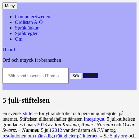
Hoppa
Meny
till
innehåll
ComputerSweden
Ordlistan A-Ö
Språklänkar
Språkregler
Om
IT-ord
Ord och uttryck i it-branschen
Sök
Slumpa
bland
Sök
tusentals
IT-
ord
och
5 juli-stiftelsen
datatermer
m.m.
en svensk
stiftelse
för yttrandefrihet och personlig integritet på
internet. Stiftelsen tillhandahåller tjänsten
Integrity.st
. 5 juli‑stiftelsen
grundades i mars
2013
av
Jon Karlung
,
Anders Norman
och
Oscar
Swartz
. –
Namnet:
5 juli
2012
var det datum då
FN
antog
resolutionen om mänskliga rättigheter på internet
. – Se
5july.org
och