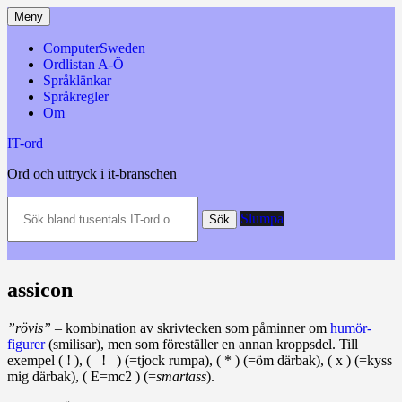
Hoppa
Meny
till
innehåll
ComputerSweden
Ordlistan A-Ö
Språklänkar
Språkregler
Om
IT-ord
Ord och uttryck i it-branschen
Sök
Slumpa
bland
Sök
tusentals
IT-
ord
och
assicon
datatermer
m.m.
”rövis”
– kombination av skrivtecken som påminner om
humör­
figurer
(smilisar), men som före­ställer en annan kropps­del. Till
exempel ( ! ), ( ! ) (=tjock rumpa), ( * ) (=öm därbak), ( x ) (=kyss
mig därbak), ( E=mc2 ) (=
smart­ass
).