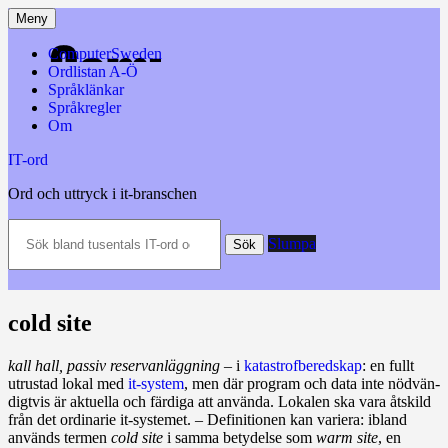
Hoppa
Meny
till
innehåll
ComputerSweden
Ordlistan A-Ö
Språklänkar
Språkregler
Om
IT-ord
Ord och uttryck i it-branschen
Sök
Slumpa
bland
Sök
tusentals
IT-
ord
och
cold site
datatermer
m.m.
kall hall, passiv reservanläggning
– i
kata­strof­­bered­­skap
: en fullt
utrustad lokal med
it‑system
, men där program och data inte nödvän­
digt­vis är aktuella och färdiga att använda. Lokalen ska vara åtskild
från det ordinarie it-sys­temet. – De­fi­ni­tionen kan variera: ibland
används termen
cold site
i samma betydelse som
warm site
, en