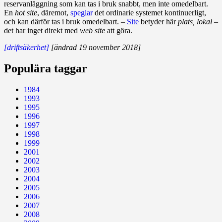
reserv­­an­lägg­ning som kan tas i bruk snabbt, men inte omedelbart.
En
hot site
, däremot,
speglar
det ordinarie systemet kon­ti­nu­er­ligt,
och kan därför tas i bruk omedel­bart. –
Site
betyder här
plats, lokal
–
det har inget direkt med
web site
att göra.
[driftsäkerhet]
[ändrad 19 november 2018]
Populära taggar
1984
1993
1995
1996
1997
1998
1999
2001
2002
2003
2004
2005
2006
2007
2008