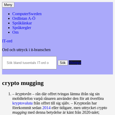
Hoppa
Meny
till
innehåll
ComputerSweden
Ordlistan A-Ö
Språklänkar
Språkregler
Om
IT-ord
Ord och uttryck i it-branschen
Sök
Slumpa
bland
Sök
tusentals
IT-
ord
och
crypto mugging
datatermer
m.m.
– kryptorån
– rån där offret tvingas lämna ifrån sig sin
mobiltelefon varpå rånaren använder den för att överföra
kryptovaluta
från offret till sig själv. – Kryptorån har
förekommit sedan
2014
eller tidigare, men uttrycket
crypto
mugging
med denna betydelse är känt från 2020‑talet;