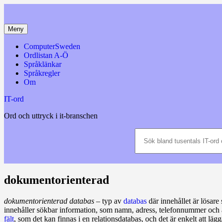
Hoppa
till
innehåll
Meny
ComputerSweden
Ordlistan A-Ö
Språklänkar
Språkregler
Om
IT-ord
Ord och uttryck i it-branschen
Sök
bland
tusentals
IT-
ord
och
dokumentorienterad
datatermer
m.m.
dokumentorienterad databas
– typ av
databas
där innehållet är lösare 
innehåller sökbar information, som namn, adress, telefonnummer och a
fält
, som det kan finnas i en relationsdatabas, och det är enkelt att lä