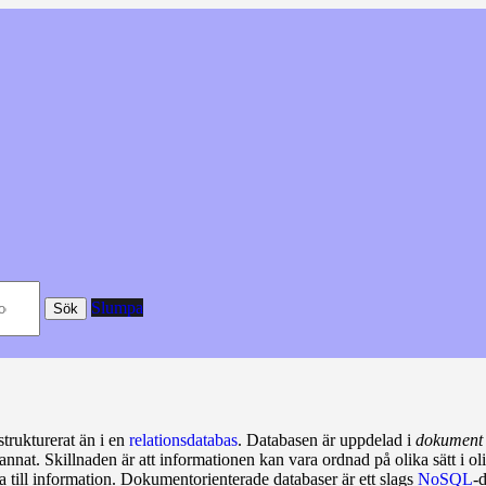
Slumpa
Sök
strukturerat än i en
relationsdatabas
. Data­basen är uppdelad i
dokument
nnat. Skillnaden är att informationen kan vara ordnad på olika sätt i 
gga till information. Dokumentorienterade databaser är ett slags
NoSQL
-