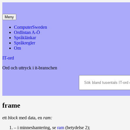
Hoppa
till
innehåll
Meny
ComputerSweden
Ordlistan A-Ö
Språklänkar
Språkregler
Om
IT-ord
Ord och uttryck i it-branschen
Sök
bland
tusentals
IT-
ord
och
frame
datatermer
m.m.
ett
block
med data, en
ram:
– i minneshantering, se
ram
(betydelse 2);