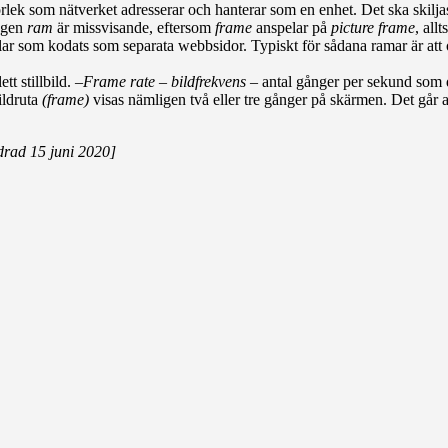
rlek som nät­verket adresserar och hanterar som en enhet. Det ska skilja
ingen
ram
är missvisande, eftersom
frame
anspelar på
picture frame
, all
ar som kodats som separata webb­sidor. Typiskt för sådana ramar är att o
tt stillbild. –
Frame rate – bildfrekvens
– antal gånger per sekund som d
ildruta
(frame)
visas nämligen två eller tre gånger på skärmen. Det går al
rad 15 juni 2020]