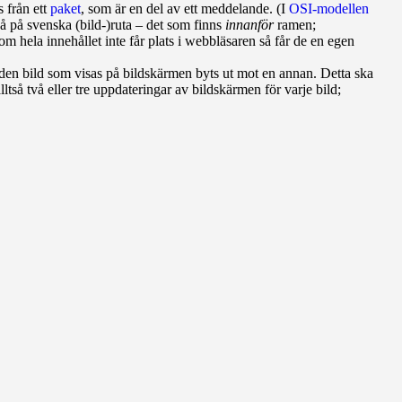
s från ett
paket
, som är en del av ett meddelande. (I
OSI‑modellen
tså på svenska (bild-)ruta – det som finns
innanför
ramen;
m hela inne­hållet inte får plats i webbläsaren så får de en egen
en bild som visas på bildskärmen byts ut mot en annan. Detta ska
ltså två eller tre uppdateringar av bildskärmen för varje bild;