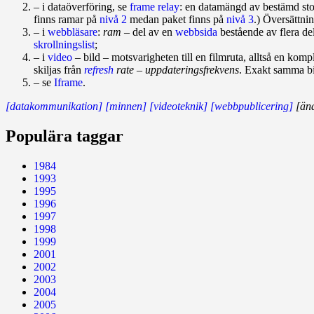
– i dataöverföring, se
frame relay
: en data­mängd av bestämd sto
finns ramar på
nivå 2
medan paket finns på
nivå 3
.) Översättn
– i
webbläsare
:
ram
– del av en
webbsida
bestående av flera del
skrollningslist
;
– i
video
– bild – motsvarigheten till en filmruta, alltså en komple
skiljas från
refresh
rate – uppdateringsfrekvens
. Exakt samma b
– se
Iframe
.
[datakommunikation]
[minnen]
[videoteknik]
[webbpublicering]
[änd
Populära taggar
1984
1993
1995
1996
1997
1998
1999
2001
2002
2003
2004
2005