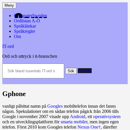
Hoppa
Meny
till
innehåll
ComputerSweden
Ordlistan A-Ö
Språklänkar
Språkregler
Om
IT-ord
Ord och uttryck i it-branschen
Sök
Slumpa
bland
Sök
tusentals
IT-
ord
och
Gphone
datatermer
m.m.
vanligt påhittat namn på
Googles
mobiltelefon innan det fanns
någon. Spekulationer om en sådan telefon pågick från 2006 tills
Google i november 2007 visade upp
Android
, ett
operativsystem
och en utvecklingsplattform för
smarta mobiler
, men ingen egen
telefon. Först 2010 kom Googles telefon
Nexus One†
, därefter