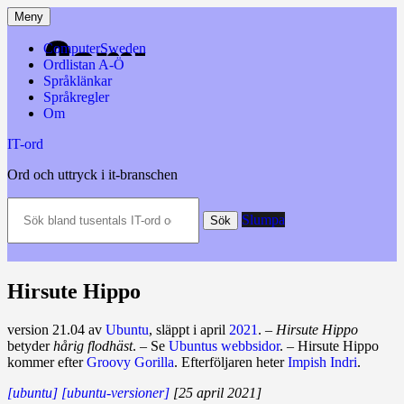
Hoppa
Meny
till
innehåll
ComputerSweden
Ordlistan A-Ö
Språklänkar
Språkregler
Om
IT-ord
Ord och uttryck i it-branschen
Sök
Slumpa
bland
Sök
tusentals
IT-
ord
och
Hirsute Hippo
datatermer
m.m.
version 21.04 av
Ubuntu
, släppt i april
2021
. –
Hirsute Hippo
betyder
hårig flodhäst
. – Se
Ubuntus webbsidor
. – Hirsute Hippo
kommer efter
Groovy Gorilla
. Efterföljaren heter
Impish Indri
.
[ubuntu]
[ubuntu-versioner]
[25 april 2021]