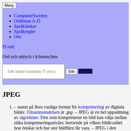
Hoppa
Meny
till
innehåll
ComputerSweden
Ordlistan A-Ö
Språklänkar
Språkregler
Om
IT-ord
Ord och uttryck i it-branschen
Sök
Slumpa
bland
Sök
tusentals
IT-
ord
och
JPEG
datatermer
m.m.
– namn på flera vanliga format för
komprimering
av digitala
bilder.
Filnamnsändelsen
är .
jpg
. – JPEG är en hel uppsättning
av
algoritmer
. Den som komprimerar en bild kan välja mellan
olika komprimeringsnivåer, beroende på vilken bildkvalitet
hon önskar och hur stor bildfilen får vara. – JPEG i den