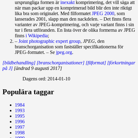
ursprungliga formen är
inexakt
komprimering, det vill säga att
när man packar upp en komprimerad bild blir den inte riktigt
lika bra som originalet. Med filformatet
JPEG 2000
, som
lanserades 2001, slapp man den nackdelen. – Det finns flera
varianter av JPEG-komprimering, och varje variant finns i sin
tur i flera utföranden. En lista över de olika formerna av JPEG
finns
i Wikipedia
;
–
Joint photographic expert group
,
JPEG
, den
branschorganisation som fastställer specifikation­erna för
JPEG‑formatet. – Se
jpeg.org
.
[bildbehandling]
[branschorganisationer]
[filformat]
[förkortningar
på J]
[ändrad 9 augusti 2017]
Dagens ord:
2014-01-10
Populära taggar
1984
1993
1995
1996
1997
1998