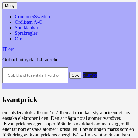
Hoppa
Meny
till
innehåll
ComputerSweden
Ordlistan A-Ö
Språklänkar
Språkregler
Om
IT-ord
Ord och uttryck i it-branschen
Sök
Slumpa
bland
Sök
tusentals
IT-
ord
och
kvantprick
datatermer
m.m.
en halvledarkristall som är så liten att man kan styra beteendet hos
enstaka elektroner i den. Den är några tiotal atomer tvärs­över. –
Kvantprickens egenskaper förändras märkbart om man lägger till
eller tar bort enstaka atomer i kristallen. Förändringen märks som en
förändring av kvantprickens energinivå. – En kvantprick kan bara