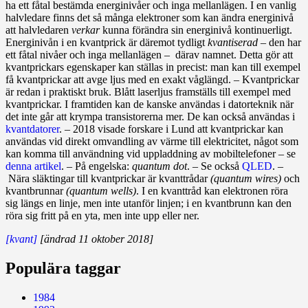
ha ett fåtal bestämda energinivåer och inga mellanlägen. I en vanlig
halvledare finns det så många elektroner som kan ändra energinivå
att halvledaren
verkar
kunna förändra sin energinivå kontinuerligt.
Energinivån i en kvantprick är däremot tydligt
kvantiserad
– den har
ett fåtal nivåer och inga mellanlägen – därav namnet. Detta gör att
kvantprickars egenskaper kan ställas in precist: man kan till exempel
få kvantprickar att avge ljus med en exakt våglängd. – Kvantprickar
är redan i praktiskt bruk. Blått laserljus framställs till exempel med
kvantprickar. I framtiden kan de kanske användas i datorteknik när
det inte går att krympa transistorerna mer. De kan också användas i
kvantdatorer
. – 2018 visade forskare i Lund att kvantprickar kan
användas vid direkt omvandling av värme till elektricitet, något som
kan komma till användning vid uppladdning av mobiltelefoner – se
denna artikel
. – På engelska:
quantum dot
. – Se också
QLED
. –
Nära släktingar till kvantprickar är kvanttrådar
(quantum wires)
och
kvant­brunnar
(quantum wells)
. I en kvanttråd kan elektronen röra
sig längs en linje, men inte utanför linjen; i en kvantbrunn kan den
röra sig fritt på en yta, men inte upp eller ner.
[kvant]
[ändrad 11 oktober 2018]
Populära taggar
1984