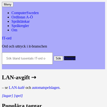
Hoppa
Meny
till
innehåll
ComputerSweden
Ordlistan A-Ö
Språklänkar
Språkregler
Om
IT-ord
Ord och uttryck i it-branschen
Sök
Slumpa
bland
Sök
tusentals
IT-
ord
och
LAN-avgift ⇢
datatermer
m.m.
– se
LAN-kafé
och
automat­spels­lagen
.
[lagar]
[spel]
Populära taggar