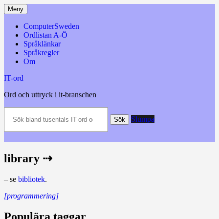
Hoppa
Meny
till
innehåll
ComputerSweden
Ordlistan A-Ö
Språklänkar
Språkregler
Om
IT-ord
Ord och uttryck i it-branschen
Sök
Slumpa
bland
Sök
tusentals
IT-
ord
och
library ⇢
datatermer
m.m.
– se
bibliotek
.
[programmering]
Populära taggar