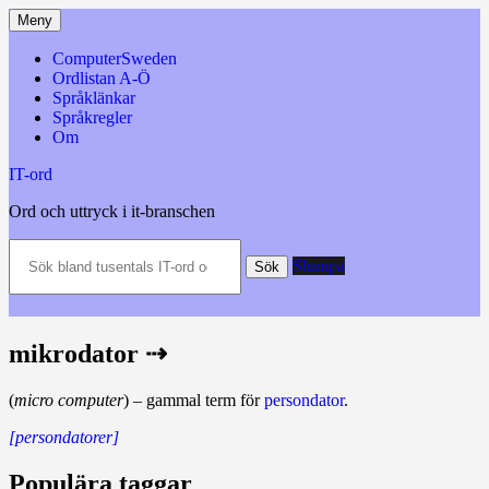
Hoppa
Meny
till
innehåll
ComputerSweden
Ordlistan A-Ö
Språklänkar
Språkregler
Om
IT-ord
Ord och uttryck i it-branschen
Sök
Slumpa
bland
Sök
tusentals
IT-
ord
och
mikrodator ⇢
datatermer
m.m.
(
micro computer
) – gammal term för
persondator
.
[persondatorer]
Populära taggar