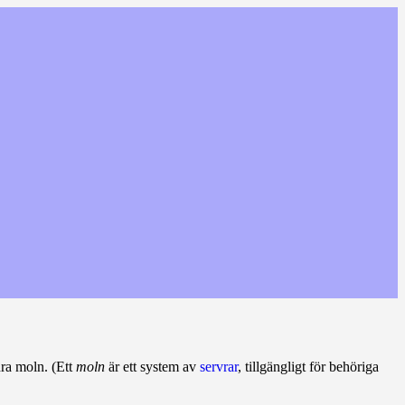
dra moln. (Ett
moln
är ett system av
servrar
, tillgängligt för behöriga