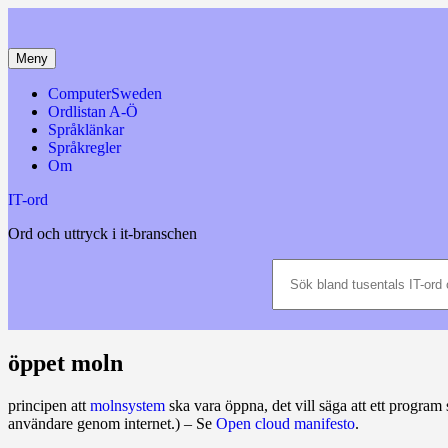
Hoppa
till
innehåll
Meny
ComputerSweden
Ordlistan A-Ö
Språklänkar
Språkregler
Om
IT-ord
Ord och uttryck i it-branschen
Sök
bland
tusentals
IT-
ord
och
öppet moln
datatermer
m.m.
principen att
molnsystem
ska vara öppna, det vill säga att ett program
användare genom internet.) – Se
Open cloud manifesto
.