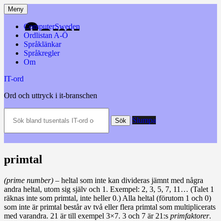
Hoppa
Meny
till
innehåll
ComputerSweden
Ordlistan A-Ö
Språklänkar
Språkregler
Om
IT-ord
Ord och uttryck i it-branschen
Sök
Slumpa
bland
Sök
tusentals
IT-
ord
och
primtal
datatermer
m.m.
(prime number)
– heltal som inte kan divideras jämnt med några
andra heltal, utom sig själv och 1. Exempel: 2, 3, 5, 7, 11… (Talet 1
räknas inte som primtal, inte heller 0.) Alla heltal (förutom 1 och 0)
som inte är primtal består av två eller flera primtal som multiplicerats
med varandra. 21 är till exempel 3×7. 3 och 7 är 21:s
primfaktorer
.