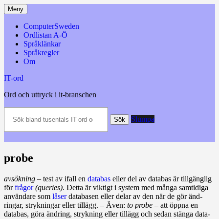
Hoppa
Meny
till
innehåll
ComputerSweden
Ordlistan A-Ö
Språklänkar
Språkregler
Om
IT-ord
Ord och uttryck i it-branschen
Sök
Slumpa
bland
Sök
tusentals
IT-
ord
och
probe
datatermer
m.m.
avsökning
– test av ifall en
databas
eller del av databas är till­gäng­lig
för
frågor
(queries)
. Detta är viktigt i system med många sam­tidiga
an­vändare som
låser
data­basen eller delar av den när de gör änd­
ringar, stryk­ningar eller tillägg. – Även:
to probe
– att öppna en
databas, göra ändring, strykning eller tillägg och sedan stänga data­