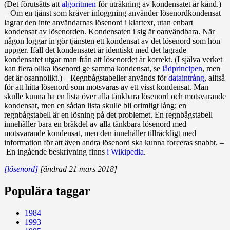
(Det förutsätts att
algoritmen
för uträkning av kondensatet är känd.)
– Om en tjänst som kräver inloggning använder lösenordkondensat
lagrar den inte användarnas lösenord i klartext, utan enbart
kondensat av lösenorden. Kondensaten i sig är oanvändbara. När
någon loggar in gör tjänsten ett kondensat av det lösenord som hon
uppger. Ifall det kondensatet är identiskt med det lagrade
kondensatet utgår man från att lösenordet är korrekt. (I själva verket
kan flera olika lösenord ge samma kondensat, se
lådprincipen
, men
det är osannolikt.) – Regnbågstabeller används för
dataintrång
, alltså
för att hitta lösenord som motsvaras av ett visst kondensat. Man
skulle kunna ha en lista över alla tänkbara lösenord och motsvarande
kondensat, men en sådan lista skulle bli orimligt lång; en
regnbågstabell är en lösning på det problemet. En regnbågstabell
innehåller bara en bråkdel av alla tänkbara lösenord med
motsvarande kondensat, men den innehåller tillräckligt med
information för att även andra lösenord ska kunna forceras snabbt. –
En ingående beskrivning finns
i Wikipedia
.
[lösenord]
[ändrad 21 mars 2018]
Populära taggar
1984
1993