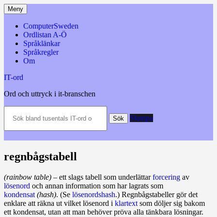
Hoppa
Meny
till
innehåll
ComputerSweden
Ordlistan A-Ö
Språklänkar
Språkregler
Om
IT-ord
Ord och uttryck i it-branschen
Sök
Slumpa
bland
Sök
tusentals
IT-
ord
och
regnbågstabell
datatermer
m.m.
(rainbow table)
– ett slags tabell som underlättar
forcering
av
lösenord
och annan information som har lagrats som
kondensat
(hash)
. (Se
lösenordshash
.) Regnbågstabeller gör det
enklare att räkna ut vilket lösenord i
klartext
som döljer sig bakom
ett kondensat, utan att man behöver pröva alla tänkbara lösningar.