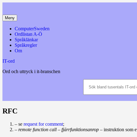
Hoppa
till
innehåll
Meny
ComputerSweden
Ordlistan A-Ö
Språklänkar
Språkregler
Om
IT-ord
Ord och uttryck i it-branschen
Sök
bland
tusentals
IT-
ord
och
RFC
datatermer
m.m.
– se
request for comment
;
–
remote function call
–
fjärrfunktionsanrop
– instruktion som e