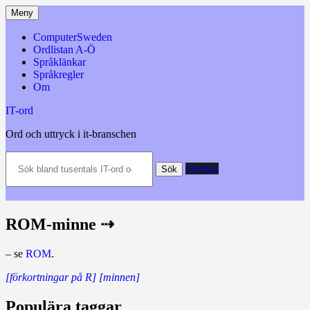
Hoppa
Meny
till
innehåll
ComputerSweden
Ordlistan A-Ö
Språklänkar
Språkregler
Om
IT-ord
Ord och uttryck i it-branschen
Sök
Slumpa
bland
Sök
tusentals
IT-
ord
och
ROM-minne ⇢
datatermer
m.m.
– se
ROM
.
[förkortningar på R]
[minnen]
Populära taggar