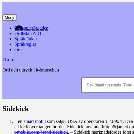
Hoppa
till
innehåll
Meny
ComputerSweden
Ordlistan A-Ö
Språklänkar
Språkregler
Om
IT-ord
Ord och uttryck i it-branschen
Sök
bland
tusentals
IT-
ord
och
Sidekick
datatermer
m.m.
– en
smart mobil
som säljs i USA av operatören
T‑Mobile
. Den
ett lock över tangentbordet. Sidekick använde från början ett o
t‑mobile.com/brand/sidekick
. – Sidekick marknadsfördes först