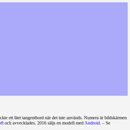
kte ett litet tangentbord när det inte används. Numera är bildskärmen
ft
och avvecklades. 2016 säljs en modell med
Android
. – Se