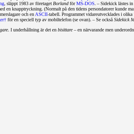
ing
, släppt 1983 av företaget
Borland
för
MS‑DOS
. – Sidekick lästes i
ed en knapptryckning. (Normalt på den tidens persondatorer kunde man 
mmerslagare och en
ASCII
-tabell. Pro­gram­met vidareutvecklades i olik
er†
för en speciell typ av mobiltelefon (se ovan). – Se också
Sidekick 
agare.
I underhållning är det en
bisittare –
en närvarande men underordn