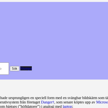
Slumpa
Sök
 hade ursprungligen en speciell form med en svängbar bildskärm som täc
perativsystem från företaget
Danger†
, som senare köptes upp av
Microso
 som
hiptops
(”höftdatorer”) i analogi med
laptop
;