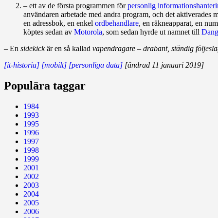
– ett av de första programmen för
personlig informationshanter
användaren arbetade med andra program, och det aktiverades m
en adressbok, en enkel
ordbehandlare
, en räkneapparat, en nu
köptes sedan av
Motorola
, som sedan hyrde ut namnet till
Dang
– En
sidekick
är en så kallad
vapendragare – drabant, ständig följesl
[it-historia]
[mobilt]
[personliga data]
[ändrad 11 januari 2019]
Populära taggar
1984
1993
1995
1996
1997
1998
1999
2001
2002
2003
2004
2005
2006