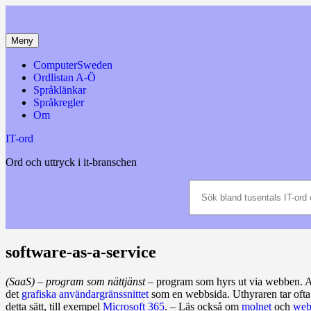
Hoppa
till
innehåll
Meny
ComputerSweden
Ordlistan A-Ö
Språklänkar
Språkregler
Om
IT-ord
Ord och uttryck i it-branschen
Sök
bland
tusentals
IT-
ord
och
software-as-a-service
datatermer
m.m.
(SaaS)
–
program som nättjänst
– program som hyrs ut via webben. 
det
grafiska användargränssnittet
som en webbsida. Uthyraren tar oft
detta sätt, till exempel
Microsoft 365
. – Läs också om
molnet
och
web