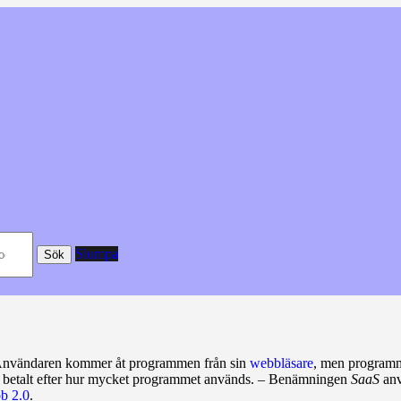
Slumpa
Sök
Användaren kommer åt programmen från sin
webbläsare
, men programm
a betalt efter hur mycket programmet används. – Benämningen
SaaS
anv
b 2.0
.