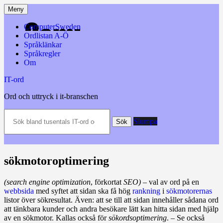
Hoppa
Meny
till
innehåll
ComputerSweden
Ordlistan A-Ö
Språklänkar
Språkregler
Om
IT-ord
Ord och uttryck i it-branschen
Sök
Slumpa
bland
Sök
tusentals
IT-
ord
och
sökmotoroptimering
datatermer
m.m.
(search engine optimization
, förkortat
SEO)
– val av ord på en
webbsida
med syftet att sidan ska få hög
rankning
i
sökmotorernas
listor över sökresultat. Även: att se till att sidan innehåller sådana ord
att tänkbara kunder och andra besökare lätt kan hitta sidan med hjälp
av en sökmotor. Kallas också för
sökordsoptimering
. – Se också