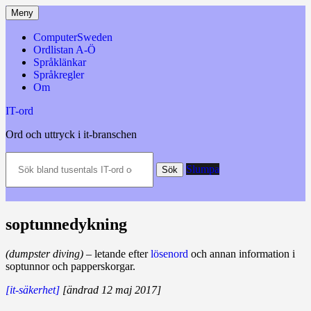
Hoppa
Meny
till
innehåll
ComputerSweden
Ordlistan A-Ö
Språklänkar
Språkregler
Om
IT-ord
Ord och uttryck i it-branschen
Sök
Slumpa
bland
Sök
tusentals
IT-
ord
och
soptunnedykning
datatermer
m.m.
(dumpster diving)
– letande efter
lösenord
och annan information i
sop­tunnor och papperskorgar.
[it-säkerhet]
[ändrad 12 maj 2017]