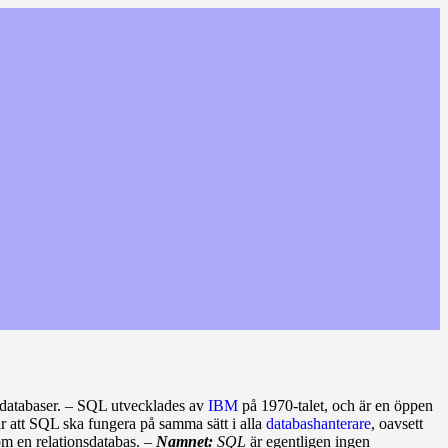
databaser. – SQL utvecklades av
IBM
på 1970‑talet, och är en öppen
r att SQL ska fungera på samma sätt i alla
databashanterare
, oavsett
m en relationsdatabas. –
Namnet:
SQL
är egentligen ingen