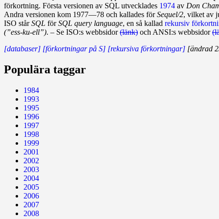
förkortning. Första ver­sionen av SQL utvecklades
1974
av
Don Cham
Andra versionen kom 1977—78 och kallades för
Sequel/2
, vilket av 
ISO står
SQL
för
SQL query language
, en så kallad
rekursiv förkortn
(”ess‑ku‑ell”)
. – Se ISO:s webbsidor
(länk)
och ANSI:s webbsidor
(l
[databaser]
[förkortningar på S]
[rekursiva förkortningar]
[ändrad 2
Populära taggar
1984
1993
1995
1996
1997
1998
1999
2001
2002
2003
2004
2005
2006
2007
2008