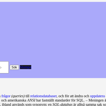
Slumpa
Sök
a
frågor
(queries)
till
relationsdatabaser
, och för att ändra och
uppdatera
O
och amerikanska
ANSI
har fastställt standarder för SQL. – Meningen ä
L
ibland används som synonym: en
SQL‑databas
är alltså samma sak so