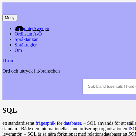
Hoppa
till
innehåll
Meny
ComputerSweden
Ordlistan A-Ö
Språklänkar
Språkregler
Om
IT-ord
Ord och uttryck i it-branschen
Sök
bland
tusentals
IT-
ord
och
SQL
datatermer
m.m.
ett standardiserat
frågespråk
för
data­­baser
. – SQL används för att ställ
standard. Både den internationella standardiseringsorganisationen
IS
leverantör. – SQL är så nära förknippat med relationsdatabaser att
SQ