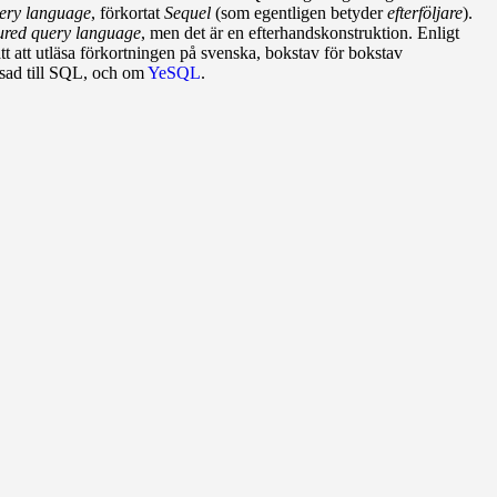
uery language
, förkortat
Sequel
(som egentligen betyder
efterföljare
).
tured query language
, men det är en efterhandskonstruktion. Enligt
ätt att utläsa förkortningen på svenska, bokstav för bokstav
assad till SQL, och om
YeSQL
.