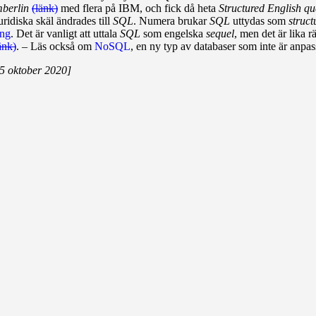
berlin
(länk)
med flera på IBM, och fick då heta
Structured English q
juridiska skäl ändrades till
SQL
. Numera brukar
SQL
uttydas som
struc
ing
. Det är vanligt att uttala
SQL
som engel­ska
sequel
, men det är lika r
änk)
. – Läs också om
NoSQL
, en ny typ av data­­baser som inte är anp
5 oktober 2020]