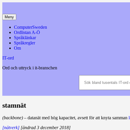
Hoppa
till
innehåll
Meny
ComputerSweden
Ordlistan A-Ö
Språklänkar
Språkregler
Om
IT-ord
Ord och uttryck i it-branschen
Sök
bland
tusentals
IT-
ord
och
stamnät
datatermer
m.m.
(backbone)
– datanät med hög kapacitet, avsett för att knyta samman
[nätverk]
[ändrad 3 december 2018]