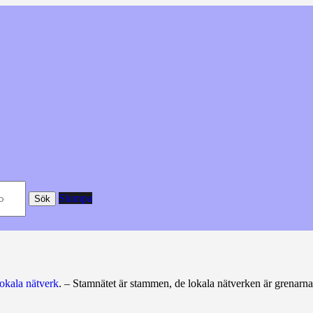
Slumpa
Sök
lokala nätverk
. – Stamnätet är stammen, de lokala nätverken är grenarna