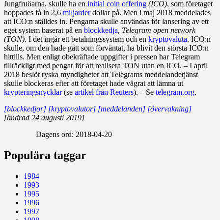
Jungfruöarna, skulle ha en
initial coin offering
(ICO)
, som företaget
hoppades få in 2,6
miljarder
dollar på. Men i maj 2018 meddelades
att ICO:n ställdes in. Pengarna skulle användas för lansering av ett
eget system baserat på en
blockkedja
,
Telegram open network
(TON).
I det ingår ett betalningssystem och en
kryptovaluta
. ICO:n
skulle, om den hade gått som förväntat, ha blivit den största ICO:n
hittills. Men enligt obekräftade uppgifter i pressen har Telegram
tillräckligt med pengar för att realisera TON utan en ICO. – I april
2018 beslöt ryska myndigheter att Telegrams meddelandetjänst
skulle blockeras efter att företaget hade vägrat att lämna ut
krypteringsnycklar
(se
artikel från Reuters
). – Se
telegram.org
.
[blockkedjor]
[kryptovalutor]
[meddelanden]
[övervakning]
[ändrad 24 augusti 2019]
Dagens ord:
2018-04-20
Populära taggar
1984
1993
1995
1996
1997