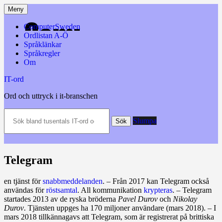
Hoppa
Meny
till
innehåll
ComputerSweden
Ordlistan A-Ö
Språklänkar
Språkregler
Om
IT-ord
Ord och uttryck i it-branschen
Sök
Slumpa
bland
Sök
tusentals
IT-
ord
och
Telegram
datatermer
m.m.
en tjänst för
snabbmeddelanden
. – Från 2017 kan Telegram också
användas för
röstsamtal
. All kommunikation
krypteras
. – Telegram
startades 2013 av de ryska bröderna
Pavel Durov
och
Nikolay
Durov
. Tjänsten uppges ha 170 miljoner användare (mars 2018). – I
mars 2018 tillkännagavs att Telegram, som är registrerat på brittiska