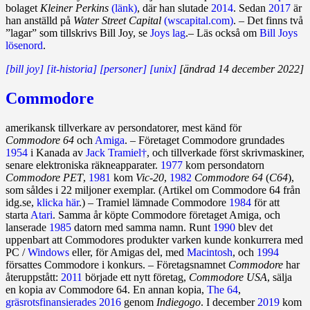
bolaget
Kleiner Perkins
(länk)
, där han slutade
2014
. Sedan
2017
är
han anställd på
Water Street Capital
(wscapital.com)
. – Det finns två
”lagar” som tillskrivs Bill Joy, se
Joys lag
.– Läs också om
Bill Joys
lösenord
.
[bill joy]
[it-historia]
[personer]
[unix]
[ändrad 14 december 2022]
Commodore
amerikansk tillverkare av persondatorer, mest känd för
Commodore 64
och
Amiga
. – Företaget Commodore grundades
1954
i Kanada av
Jack Tramiel†
, och tillverkade först skrivmaskiner,
senare elektroniska räkneapparater.
1977
kom persondatorn
Commodore PET
,
1981
kom
Vic‑20
,
1982
Commodore 64
(
C64
),
som såldes i 22 miljoner exemplar. (Artikel om Commodore 64 från
idg.se,
klicka här
.) – Tramiel lämnade Commodore
1984
för att
starta
Atari
. Samma år köpte Commodore företaget Amiga, och
lanserade
1985
datorn med samma namn. Runt
1990
blev det
uppenbart att Commodores produkter varken kunde konkurrera med
PC /
Windows
eller, för Amigas del, med
Macintosh
, och
1994
försattes Commodore i konkurs. – Företagsnamnet
Commodore
har
återuppstått:
2011
började ett nytt företag,
Commodore USA
, sälja
en kopia av Commodore 64. En annan kopia,
The 64
,
gräsrotsfinansierades
2016
genom
Indiegogo
. I december
2019
kom