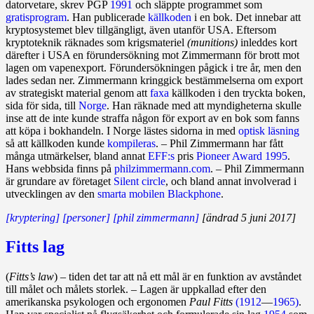
datorvetare, skrev PGP
1991
och släppte programmet som
gratisprogram
. Han publicerade
källkoden
i en bok. Det inne­bar att
krypto­systemet blev till­gängligt, även utanför USA. Ef­ter­som
krypto­teknik räknades som krigsmateriel
(munitions)
in­leddes kort
därefter i USA en förundersökning mot Zimmer­mann för brott mot
lagen om vapen­­export. Förundersök­ningen på­gick i tre år, men den
lades sedan ner. Zim­mer­mann kringgick bestäm­melserna om export
av strategiskt material genom att
faxa
källkoden i den tryckta boken,
sida för sida, till
Norge
. Han räknade med att myndigheterna skulle
inse att de inte kunde straffa någon för export av en bok som fanns
att köpa i bokhandeln. I Norge lästes sidorna in med
optisk läsning
så att källkoden kunde
kompileras
. – Phil Zimmer­mann har fått
många ut­märkelser, bland annat
EFF:s
pris
Pioneer Award
1995
.
Hans webb­sida finns på
philzimmermann.com
. – Phil Zimmer­mann
är grundare av före­­taget
Silent circle
, och bland annat in­volverad i
ut­veck­lingen av den
smarta mobilen
Blackphone
.
[kryptering]
[personer]
[phil zimmermann]
[ändrad 5 juni 2017]
Fitts lag
(
Fitts’s law
) – tiden det tar att nå ett mål är en funktion av avståndet
till målet och målets storlek. – Lagen är uppkallad efter den
amerikanska psykologen och ergonomen
Paul Fitts
(1912
—
1965)
.