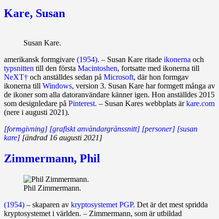
Kare, Susan
Susan Kare.
amerikansk formgivare
(1954)
. – Susan Kare ritade
ikonerna
och
typ­snitten
till den första
Macintoshen
, fortsatte med ikonerna till
NeXT†
och an­ställdes sedan på
Micro­soft
, där hon form­gav
ikonerna till
Windows
, version 3. Susan Kare har formgett många av
de ikoner som alla dator­användare känner igen. Hon anställdes 2015
som designledare på
Pinterest
. – Susan Kares webb­plats är
kare.com
(nere i augusti 2021).
[formgivning]
[grafiskt användargränssnitt]
[personer]
[susan
kare]
[ändrad 16 augusti 2021]
Zimmermann, Phil
Phil Zimmermann.
(1954)
– skaparen av
kryptosystemet
PGP
. Det är det mest spridda
krypto­systemet i världen. – Zimmermann, som är utbildad