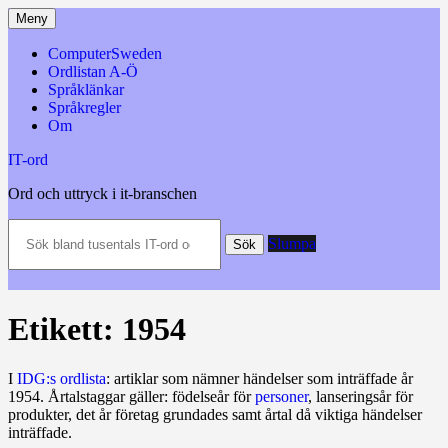
Hoppa
Meny
till
innehåll
ComputerSweden
Ordlistan A-Ö
Språklänkar
Språkregler
Om
IT-ord
Ord och uttryck i it-branschen
Sök
Slumpa
bland
Sök
tusentals
IT-
ord
och
Etikett:
1954
datatermer
m.m.
I
IDG:s ordlista
: artiklar som nämner händelser som inträffade år
1954. Årtalstaggar gäller: födelseår för
personer
, lanseringsår för
produkter, det år företag grundades samt årtal då viktiga händelser
inträffade.