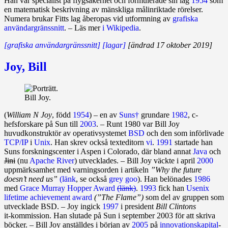
Han var specialist på flyg­säkerhet och formulerade sin lag
1954
som
en matematisk beskrivning av mänskliga målinriktade rörelser.
Numera brukar Fitts lag åberopas vid utformning av
grafiska
användar­gränssnitt
. – Läs mer
i Wikipedia
.
[grafiska användargränssnitt]
[lagar]
[ändrad 17 oktober 2019]
Joy, Bill
Bill Joy.
(
William N Joy
, född
1954
) – en av
Suns†
grundare
1982
, c­
hefsforskare på Sun till
2003
. – Runt 1980 var Bill Joy
huvudkonstruk­tör av operativ­systemet
BSD
och den som in­för­livade
TCP/IP
i
Unix
. Han skrev också texteditorn
vi
.
1991
startade han
Suns forskningscenter i Aspen i Colorado, där bland annat
Java
och
Jini
(nu
Apache River
) utvecklades. – Bill Joy väckte i april
2000
upp­märk­sam­het med varningsorden i artikeln
”Why the future
doesn’t need us”
(länk
, se också
grey goo
). Han belönades
1986
med
Grace Murray Hopper Award
(länk)
.
1993
fick han
Usenix
lifetime achievement ­award
(”The Flame”)
som del av gruppen som
utvecklade BSD. – Joy ingick
1997
i president
Bill
Clintons
it‑kommis­sion. Han slutade på Sun i september 2003 för att skriva
böcker. – Bill Joy anställdes i början av
2005
på
innovations­kapital
-