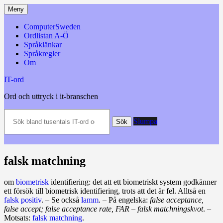
Hoppa
Meny
till
innehåll
ComputerSweden
Ordlistan A-Ö
Språklänkar
Språkregler
Om
IT-ord
Ord och uttryck i it-branschen
Sök
Slumpa
bland
Sök
tusentals
IT-
ord
och
falsk matchning
datatermer
m.m.
om
biometrisk
identifiering: det att ett biometriskt system godkänner
ett försök till biometrisk identifiering, trots att det är fel. Alltså en
falsk positiv
. – Se också
lamm
. – På engelska:
false acceptance,
false accept; false acceptance rate, FAR – falsk matchningskvot
. –
Motsats:
falsk matchning
.